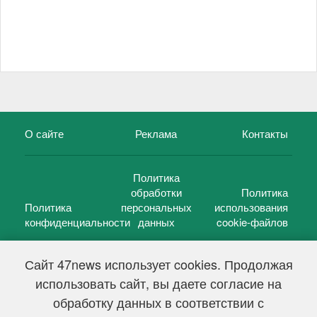
О сайте
Реклама
Контакты
Политика
обработки
Политика
Политика
персональных
использования
конфиденциальности
данных
cookie-файлов
Сайт 47news использует cookies. Продолжая
использовать сайт, вы даете согласие на
©
47 новостей (47 news)
2005 — 2026 г.
обработку данных в соответствии с
Свидетельство о регистрации СМИ Эл № ФС 77-39848, выдано
Федеральной службой по надзору в сфере связи,