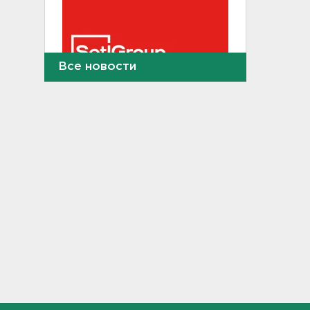
Все новости
Волонтеры "ЛизаАлерт"
нашли 320 человек за месяц в
Ленобласти и Петербурге
20:40
Стало известно, во сколько
обойдется собрать ребенка в
школу на ресейле
20:18
В Ленобласти обнаружили
могильник эпохи неолита
19:55