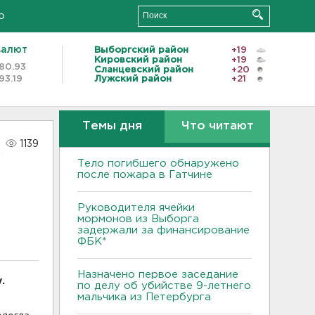
о
валют
Выборгский район
+19
Кировский район
+19
80.93
Сланцевский район
+20
93.19
Лужский район
+21
Темы дня
Что читают
1139
Тело погибшего обнаружено
после пожара в Гатчине
Руководителя ячейки
мормонов из Выборга
задержали за финансирование
ФБК*
Назначено первое заседание
.
по делу об убийстве 9-летнего
мальчика из Петербурга