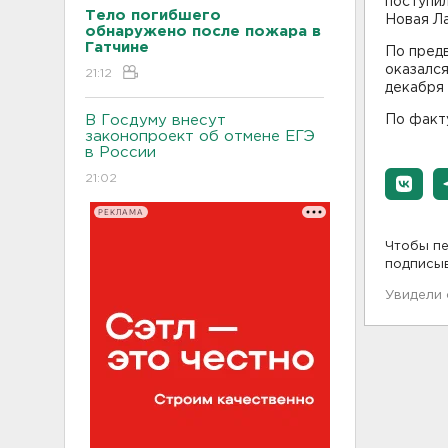
поступил
Тело погибшего
Новая Ла
обнаружено после пожара в
Гатчине
По пред
оказался
21:12
декабря 
В Госдуму внесут
По факт
законопроект об отмене ЕГЭ
в России
21:02
РЕКЛАМА
Чтобы пе
подписы
Увидели