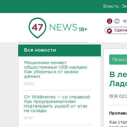
Власть
Э
18+
Сдела
Все новости
Проис
Мошенники меняют
общественные USB-зарядки.
Как уберечься от кражи
В ле
данных
Лад
22:02
19:16 02.
От Wildberries — со справкой.
Как предпринимателям
подтвердить ущерб от атак
на склады
Пропавш
21:37
Как стал