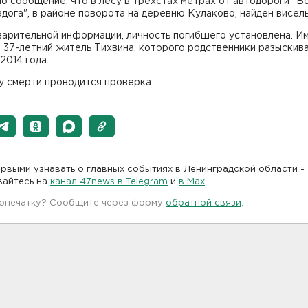
о сообщение, что в лесу в трехстах метрах от автодороги "Во
дога", в районе поворота на деревню Кулаково, найден висель
варительной информации, личность погибшего установлена. И
 37-летний житель Тихвина, которого родственники разыскив
2014 года.
у смерти проводится проверка.
рвыми узнавать о главных событиях в Ленинградской области -
вайтесь на
канал 47news в Telegram
и
в Maх
 опечатку? Сообщите через форму
обратной связи
.