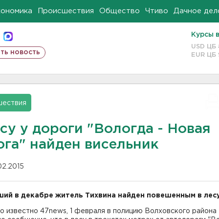
кономика
Происшествия
Общество
Чтиво
Дачное дел
Курсы 
USD ЦБ
ть новость
EUR ЦБ
шествия
су у дороги "Вологда - Новая
ога" найден висельник
02.2015
ий в декабре житель Тихвина найден повешенным в лесу
о известно 47news, 1 февраля в полицию Волховского района