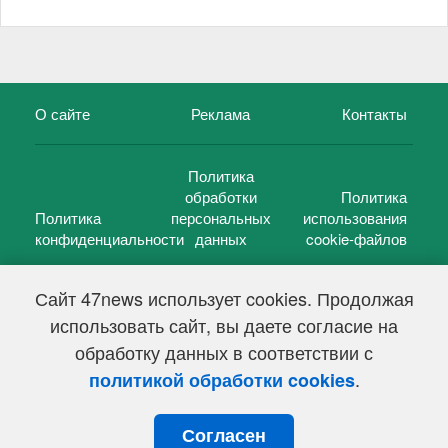
О сайте
Реклама
Контакты
Политика
обработки
Политика
Политика
персональных
использования
конфиденциальности
данных
cookie-файлов
Сайт 47news использует cookies. Продолжая
использовать сайт, вы даете согласие на
©
47 новостей (47 news)
2005 — 2026 г.
обработку данных в соответствии с
Свидетельство о регистрации СМИ Эл № ФС 77-39848, выдано
Федеральной службой по надзору в сфере связи,
.
политикой обработки cookies
информационных технологий и массовых коммуникаций
(Роскомнадзор) от 18 мая 2010г.
Согласен