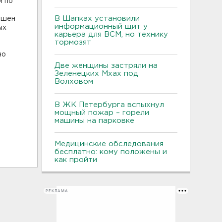
и по
В Шапках установили
ршен
информационный щит у
ых
карьера для ВСМ, но технику
тормозят
но
Две женщины застряли на
Зеленецких Мхах под
Волховом
В ЖК Петербурга вспыхнул
мощный пожар – горели
машины на парковке
Медицинские обследования
бесплатно: кому положены и
как пройти
РЕКЛАМА