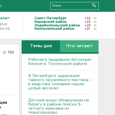
о
валют
Санкт-Петербург
+22
Кировский район
+23
81.41
Лодейнопольский район
+23
94.06
Кингисеппский район
+21
Темы дня
Что читают
745
Рабочего придавило бетонным
блоком в Тосненском районе
В Петербурге задержали
тайного оружейного мастера –
в квартире силовики нашли
целый арсенал
Детские вещи обнаружили на
иции
берегу в районе поиска 9-
.
летнего мальчика из
Новогорелово