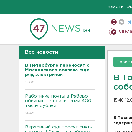
Власть
Э
18+
Сдела
Все новости
Проис
В Петербурге переносят с
Московского вокзала еще
ряд электричек
В Т
15:00
соб
Работника почты в Рябово
15:48 12.
обвиняют в присвоении 400
тысяч рублей
14:46
В Тосне
задержа
Верховный суд просят снять
партию "Яблоко" с выборов