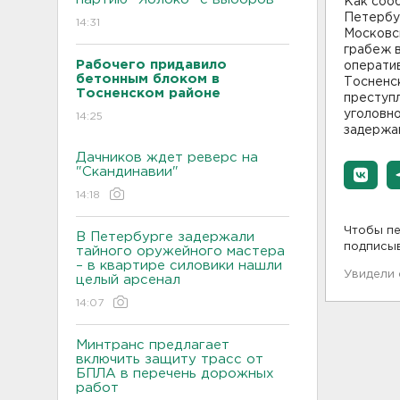
Как соо
Петербур
14:31
Московс
грабеж 
Рабочего придавило
операти
бетонным блоком в
Тосненс
Тосненском районе
преступ
уголовно
14:25
задержан
Дачников ждет реверс на
"Скандинавии"
14:18
Чтобы пе
В Петербурге задержали
подписы
тайного оружейного мастера
– в квартире силовики нашли
Увидели
целый арсенал
14:07
Минтранс предлагает
включить защиту трасс от
БПЛА в перечень дорожных
работ