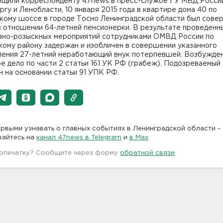
бщили корреспонденту 47news в пресс-службе ГУ МВД Росси
гу и Ленобласти, 10 января 2015 года в квартире дома 40 по
кому шоссе в городе Тосно Ленинградской области был сове
в отношении 64-летней пенсионерки. В результате проведенн
вно-розыскных мероприятий сотрудниками ОМВД России по
кому району задержан и изобличен в совершении указанного
ления 27-летний неработающий внук потерпевшей. Возбужде
е дело по части 2 статьи 161 УК РФ (грабеж). Подозреваемый
 на основании статьи 91 УПК РФ.
рвыми узнавать о главных событиях в Ленинградской области -
вайтесь на
канал 47news в Telegram
и
в Maх
 опечатку? Сообщите через форму
обратной связи
.