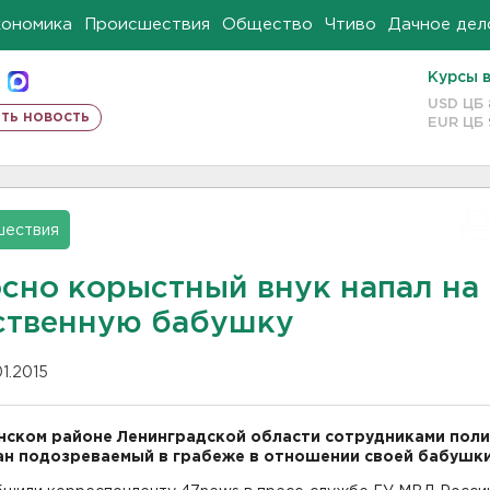
кономика
Происшествия
Общество
Чтиво
Дачное дел
Курсы 
USD ЦБ
ть новость
EUR ЦБ
шествия
осно корыстный внук напал на
ственную бабушку
01.2015
нском районе Ленинградской области сотрудниками пол
н подозреваемый в грабеже в отношении своей бабушки