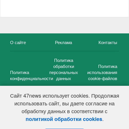
О сайте
Реклама
Контакты
Политика
обработки
Политика
Политика
персональных
использования
конфиденциальности
данных
cookie-файлов
Сайт 47news использует cookies. Продолжая
использовать сайт, вы даете согласие на
©
47 новостей (47 news)
2005 — 2026 г.
обработку данных в соответствии с
Свидетельство о регистрации СМИ Эл № ФС 77-39848, выдано
Федеральной службой по надзору в сфере связи,
.
политикой обработки cookies
информационных технологий и массовых коммуникаций
(Роскомнадзор) от 18 мая 2010г.