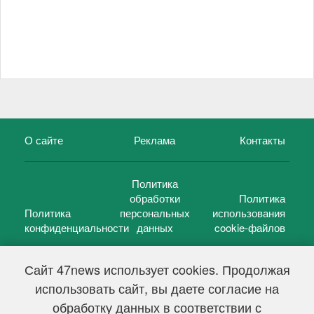
О сайте
Реклама
Контакты
Политика
обработки
Политика
Политика
персональных
использования
конфиденциальности
данных
cookie-файлов
Сайт 47news использует cookies. Продолжая
использовать сайт, вы даете согласие на
©
47 новостей (47 news)
2005 — 2026 г.
обработку данных в соответствии с
Свидетельство о регистрации СМИ Эл № ФС 77-39848, выдано