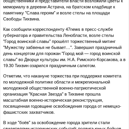
общественники и представители власти возложили цветы к
мемориалу в деревни Астрача, на братском кладбище к
памятнику "Слава героям" и возле стелы на площади
Свободы Тихвина.
Как сообщили корреспонденту 47news в пресс-службе
губернатора и правительства Ленобласти, возле стелы
"Город воинской славы" прошёлт торжественный митинг
"Мужеству забвенья не бывает…". Завершил праздничный
день концертом для горожан "Город мой — город воинской
славы" во Дворце культуры им. Н.А. Римского-Корсакова, а в
19.30 Тихвин озарился праздничным салютом.
Отметим, что накануне торжества при поддержке комитета
по молодежной политике области и межрегиональной
молодежной общественной военно-патриотической
организация "Красная Звезда" в Тихвине прошла
масштабная военно-историческая реконструкция,
посвященная годовщине освобождения города от немецко-
фашистских захватчиков.
В ходе "боёв" за освобождение города зрители стали
свидетелями исторических событий: подвига юных бойцов