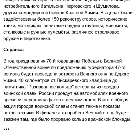
истребительного батальона Нюрговского и Шумилова,
других командиров и бойцов Красной Армии. В сценах были
задействованы более 150 реконструкторов, исторические
танки, мотоциклы, зенитные орудия и гаубицы, миномёты,
станковые и ручные пулемёты, различное стрелковое
оружие и пиротехника.
Справка:
В год празднования 70-й годовщины Победы в Великой
Отечественной войне по предложению губернатора 47-го
региона будет проведена эстафета Вечного огня по Дороге
жизни. 40 километров от Пискаревского кладбища до
памятника "Разорванное кольцо" ветераны из городов
воинской славы России проедут на автомобилях военного
времени, передавая факел с вечным огнем. В итоге общая
акция городов воинской славы станет также и показом
ретро-техники. В финале автопробега Вечный огонь будет
зажжен там, где было прорвано кольцо вражеской блокады.
***