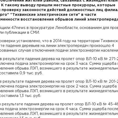
беспечении жителей района, связанных с жизнедеятель
 К такому выводу пришли местные прокуроры, которые
 проверку законности действий должностных лиц фили
рго" "Тихвинские электрические сети" в части
менности восстановления обрывов линий электропереда
бщили 47news в прокуратуре Ленобласти, основанием для про
ли публикации в СМИ.
роверки установлено, что в 2014 году на территории Тихвинск
те падения деревьев на линии электропередач произошло 4
рованных случая отключения подачи электроэнергии населен
 в результате падения дерева на пролет опор ВЛ-10 кВ № 271-
лючена подача электроэнергии на срок 3 часа. Сумма ущерба
овления обрыва ЛЭП, возникшего в результате жизнедеятельн
составила 0,9 тыс. руб.
 в результате падения дерева на пролет опор ВЛ-10 кВ № 201
лючена подача электроэнергии на срок 2 часа. Сумма ущерба
овления обрыва ЛЭП, возникшего в результате жизнедеятельн
составила 1,3 тыс. руб.
 в результате падения дерева на пролет опор ВЛ-10 кВ № 45-4
а подача электроэнергии на срок 4 часа. Сумма ущерба посл
овления обрыва ЛЭП, возникшего в результате жизнедеятельн