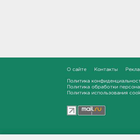
Карма настигла похитителей
телефона и телевизора в
Тосно и Бокситогорске
12:38
Еще пять человек
пострадали в Белгородской
области
12:08
О сайте
Контакты
Рекла
В аварии на КАД у Низино
погиб 60-летний водитель
Политика конфиденциальнос
11:38
Политика обработки персона
Политика использования coo
Дело табак. В Петербурге
прикрыли торговлю
нелегальным товаром
11:07
"Подарки" на 358 тысяч
рублей забыл
47news.ru — независимое интерн