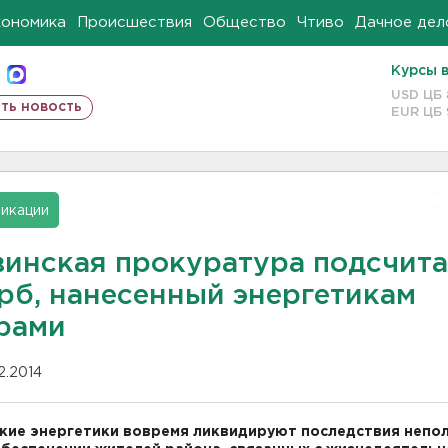
кономика
Происшествия
Общество
Чтиво
Дачное дел
Курсы 
USD ЦБ
ть новость
EUR ЦБ
икации
винская прокуратура подсчит
рб, нанесенный энергетикам
рами
12.2014
кие энергетики вовремя ликвидируют последствия непо