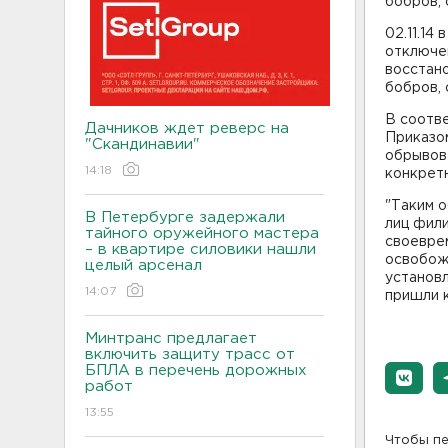
бобров, 
02.11.14
отключен
восстан
бобров, 
В соотв
Дачников ждет реверс на
Приказом
"Скандинавии"
обрывов 
14:18
конкрет
"Таким 
В Петербурге задержали
лиц фили
тайного оружейного мастера
своевре
– в квартире силовики нашли
освобож
целый арсенал
установл
14:07
пришли к
Минтранс предлагает
включить защиту трасс от
БПЛА в перечень дорожных
работ
13:55
Чтобы пе