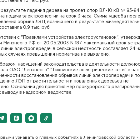
составила 1,5 тыс. руб.
 в результате падения дерева на пролет опор ВЛ-10 кВ № 83-84
а подача электроэнергии на срок 3 часа. Сумма ущерба посл
овления обрыва ЛЭП, возникшего в результате жизнедеятельн
составила 0,9 тыс. руб.
етствии с "Правилами устройства электроустановок", утверж
 Минэнерго РФ от 20.05.2003 N 187, максимальный срок устр
линии электропередач в сельской местности составляет 24 ч
ных случаях превышения норматива не выявлено.
образом, нарушений законодательства в деятельности должно
ала ОАО "Ленэнерго" "Тихвинские электрические сети" в час
менности восстановления обрывов линий электропередач и по
дению ЛЭП от растительности и поваленных деревьев не
ено. Оснований для принятия мер прокурорского реагирования
 выводу в надзорном ведомстве.
рвыми узнавать о главных событиях в Ленинградской области -