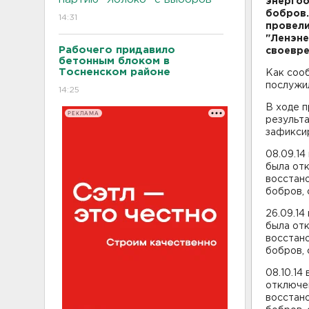
энергоо
бобров.
14:31
провели
"Ленэне
Рабочего придавило
своевре
бетонным блоком в
Тосненском районе
Как соо
послужи
14:25
В ходе п
РЕКЛАМА
результа
зафикси
08.09.14
была отк
восстан
бобров, 
26.09.14
была отк
восстан
бобров, 
08.10.14
отключен
восстан