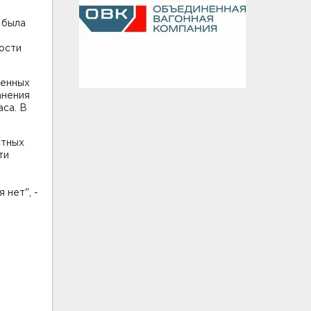
 была
е
ости
денных
анения
аса. В
стных
ти
 нет", -