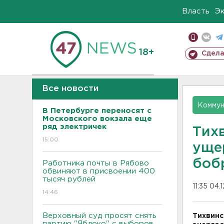
Власть
Э
18+
Сдела
Все новости
Коммун
В Петербурге переносят с
Московского вокзала еще
ряд электричек
Тих
15:00
уще
боб
Работника почты в Рябово
обвиняют в присвоении 400
тысяч рублей
11:35 04.
14:46
Верховный суд просят снять
Тихвинс
партию "Яблоко" с выборов