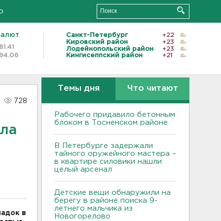
о
валют
Санкт-Петербург
+22
Кировский район
+23
81.41
Лодейнопольский район
+23
94.06
Кингисеппский район
+21
Темы дня
Что читают
728
Рабочего придавило бетонным
блоком в Тосненском районе
ала
В Петербурге задержали
тайного оружейного мастера –
в квартире силовики нашли
целый арсенал
Детские вещи обнаружили на
берегу в районе поиска 9-
летнего мальчика из
ладок в
Новогорелово