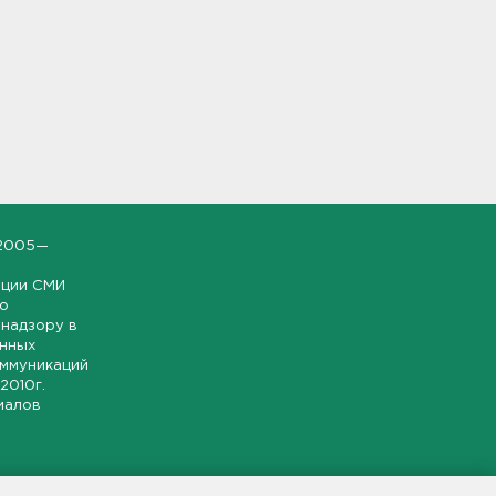
2005—
ации СМИ
но
надзору в
онных
оммуникаций
 2010г.
иалов
ской и