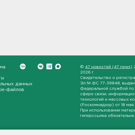
ма
©
47 новостей (47 news)
2026 г.
ти
Свидетельство о регистр
Эл № ФС 77-39848
, выда
льных данных
Федеральной службой по 
kie-файлов
сфере связи, информаци
технологий и массовых к
(Роскомнадзор) от
18 мая
При использовании матер
гиперссылка обязательна.
ет-издание, направленное на всестороннее освещение политиче