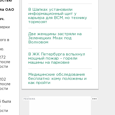
ностью
В Шапках установили
ала ОАО
информационный щит у
карьера для ВСМ, но технику
ч.
тормозят
верки
Две женщины застряли на
Зеленецких Мхах под
ого в
Волховом
ию.
В ЖК Петербурга вспыхнул
272
мощный пожар – горели
 после
машины на парковке
ости
Медицинские обследования
бесплатно: кому положены и
-202
как пройти
 после
ости
РЕКЛАМА
6 была
е
ости