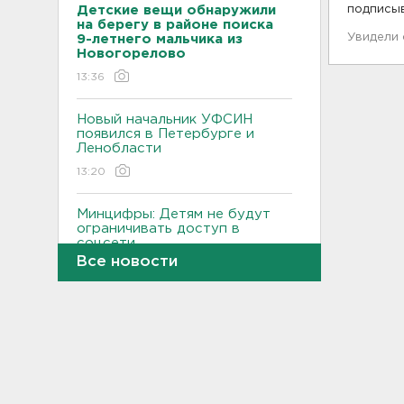
Детские вещи обнаружили
подписы
на берегу в районе поиска
Увидели
9-летнего мальчика из
Новогорелово
13:36
Новый начальник УФСИН
появился в Петербурге и
Ленобласти
13:20
Минцифры: Детям не будут
ограничивать доступ в
соцсети
Все новости
13:06
В Шапках установили
информационный щит у
карьера для ВСМ, но технику
тормозят
12:51