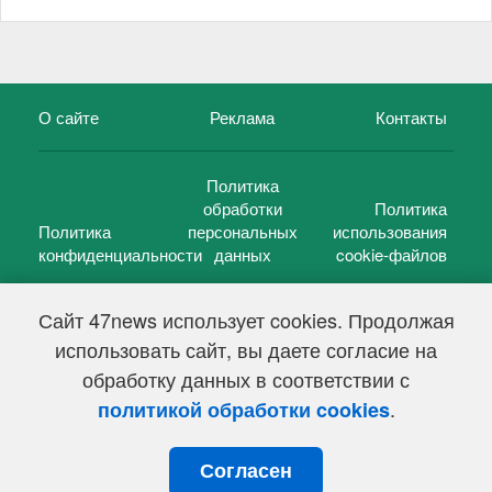
О сайте
Реклама
Контакты
Политика
обработки
Политика
Политика
персональных
использования
конфиденциальности
данных
cookie-файлов
Сайт 47news использует cookies. Продолжая
использовать сайт, вы даете согласие на
©
47 новостей (47 news)
2005 — 2026 г.
обработку данных в соответствии с
Свидетельство о регистрации СМИ Эл № ФС 77-39848, выдано
Федеральной службой по надзору в сфере связи,
.
политикой обработки cookies
информационных технологий и массовых коммуникаций
(Роскомнадзор) от 18 мая 2010г.
Согласен