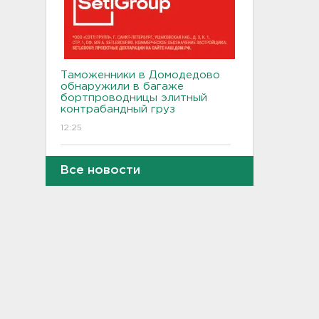
Таможенники в Домодедово
обнаружили в багаже
бортпроводницы элитный
контрабандный груз
12:25
Гибель машиниста тепловоза
Все новости
на перегоне в Семрино изучит
суд
12:04
Неслыханная жестокость.
Депутатов ЗакСа
Ленобласти заставляют
выйти на работу в августе
11:43