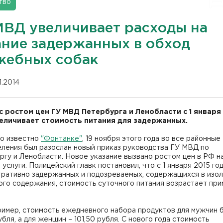
тво
МВД увеличивает расходы на
ание задержанных в обход
жебных собак
11.2014
 с ростом цен ГУ МВД Петербурга и Ленобласти с 1 января
еличивает стоимость питания для задержанных.
ло известно
"Фонтанке"
, 19 ноября этого года во все районные
еления был разослан новый приказ руководства ГУ МВД по
гу и Ленобласти. Новое указание вызвано ростом цен в РФ н
 услуги. Полицейский главк постановил, что с 1 января 2015 го
тративно задержанных и подозреваемых, содержащихся в изо
ого содержания, стоимость суточного питания возрастает пр
ример, стоимость ежедневного набора продуктов для мужчин 
убля, а для женщин – 101,50 рубля. С нового года стоимость