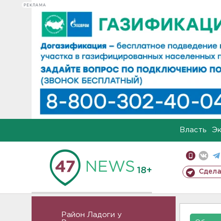
РЕКЛАМА
Власть
Э
18+
Сдела
Район Ладоги у