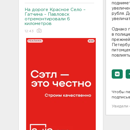
поднимет
увеличен
На дороге Красное Село –
рубля. Д
Гатчина – Павловск
отремонтировали 6
увеличат
километров
Однако 
12:43
в полици
прежней"
РЕКЛАМА
Петербур
питомце
повлият
Чтобы пе
подписы
Увидели