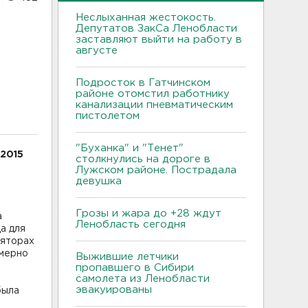
Неслыханная жестокость.
Депутатов ЗакСа Ленобласти
заставляют выйти на работу в
августе
Подросток в Гатчинском
районе отомстил работнику
канализации пневматическим
пистолетом
"Буханка" и "Тенет"
 2015
столкнулись на дороге в
Лужском районе. Пострадала
девушка
Грозы и жара до +28 ждут
а
Ленобласть сегодня
да для
ляторах
имерно
Выжившие летчики
пропавшего в Сибири
самолета из Ленобласти
эвакуированы
была