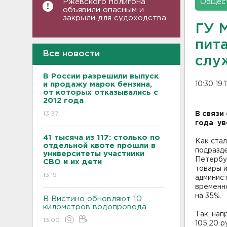
Ржевского полигона
Общес
объявили опасным и
закрыли для судоходства
ГУ 
пит
Все новости
слу
В России разрешили выпуск
и продажу марок бензина,
10:30 19.
от которых отказывались с
2012 года
13:37
В связи
года ув
41 тысяча из 117: столько по
Как ста
отдельной квоте прошли в
подразд
университеты участники
Петербур
СВО и их дети
товары и
13:19
админис
временн
на 35%.
В Вистино обновляют 10
километров водопровода
Так, нап
13:00
105,20 р