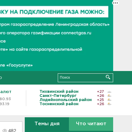
о
валют
Тихвинский район
+27
Санкт-Петербург
+26
80.93
Лодейнопольский район
+25
93.19
Тосненский район
+26
Темы дня
Что читают
482