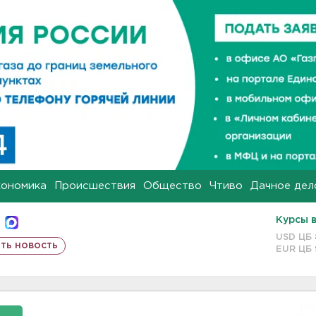
кономика
Происшествия
Общество
Чтиво
Дачное дел
Курсы 
USD ЦБ
ть новость
EUR ЦБ