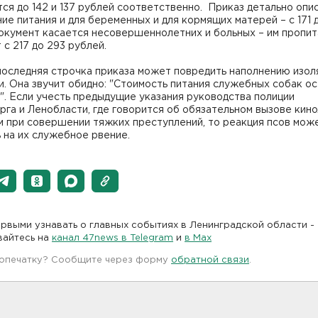
ся до 142 и 137 рублей соответственно. Приказ детально опи
ие питания и для беременных и для кормящих матерей – с 171 д
окумент касается несовершеннолетних и больных – им пропи
 с 217 до 293 рублей.
последняя строчка приказа может повредить наполнению изо
и. Она звучит обидно: "Стоимость питания служебных собак о
. Если учесть предыдущие указания руководства полиции
га и Ленобласти, где говорится об обязательном вызове кино
м при совершении тяжких преступлений, то реакция псов мож
ь на их служебное рвение.
рвыми узнавать о главных событиях в Ленинградской области -
вайтесь на
канал 47news в Telegram
и
в Maх
 опечатку? Сообщите через форму
обратной связи
.