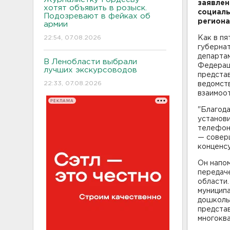
заявлен
хотят объявить в розыск.
социаль
Подозревают в фейках об
региона
армии
22:54, 07.08.2026
Как в пя
губернат
департа
В Ленобласти выбрали
Федерац
лучших экскурсоводов
представ
22:33, 07.08.2026
ведомст
взаимоо
РЕКЛАМА
"Благода
установ
телефонн
— соверш
конценсу
Он напом
передаче
области
муницип
дошколь
предста
многокв