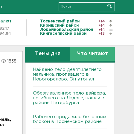
о
валют
Тосненский район
+14
Киришский район
+14
82.17
Лодейнопольский район
+14
94.84
Кингисеппский район
+13
Темы дня
Что читают
1838
Найдено тело девятилетнего
мальчика, пропавшего в
Новогорелово. Он утонул
Обезглавленное тело дайвера,
погибшего на Ладоге, нашли в
районе Петербурга
Рабочего придавило бетонным
мель,
блоком в Тосненском районе
на