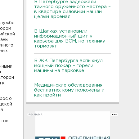
В Петербурге задержали
тайного оружейного мастера –
в квартире силовики нашли
целый арсенал
-службе
тором
В Шапках установили
ийской
информационный щит у
раны
карьера для ВСМ, но технику
енного
тормозят
нных
В ЖК Петербурга вспыхнул
мощный пожар – горели
енными
машины на парковке
и
сторон
 к
Медицинские обследования
бесплатно: кому положены и
как пройти
рос о
дской
 в
РЕКЛАМА
етов