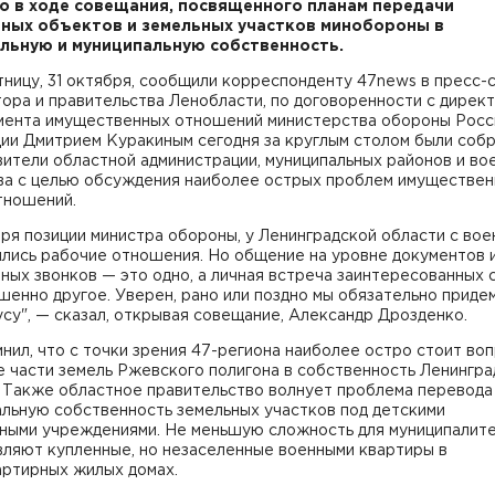
о в ходе совещания, посвященного планам передачи
ных объектов и земельных участков минобороны в
льную и муниципальную собственность.
тницу, 31 октября, сообщили корреспонденту 47news в пресс
ора и правительства Ленобласти, по договоренности с дирек
мента имущественных отношений министерства обороны Росс
ии Дмитрием Куракиным сегодня за круглым столом были соб
ители областной администрации, муниципальных районов и во
ва с целью обсуждения наиболее острых проблем имуществе
тношений.
ря позиции министра обороны, у Ленинградской области с во
ились рабочие отношения. Но общение на уровне документов 
ых звонков — это одно, а личная встреча заинтересованных 
енно другое. Уверен, рано или поздно мы обязательно придем
су", — сказал, открывая совещание, Александр Дрозденко.
нил, что с точки зрения 47-региона наиболее остро стоит воп
 части земель Ржевского полигона в собственность Ленингра
. Также областное правительство волнует проблема перевода
альную собственность земельных участков под детскими
ными учреждениями. Не меньшую сложность для муниципалит
вляют купленные, но незаселенные военными квартиры в
артирных жилых домах.