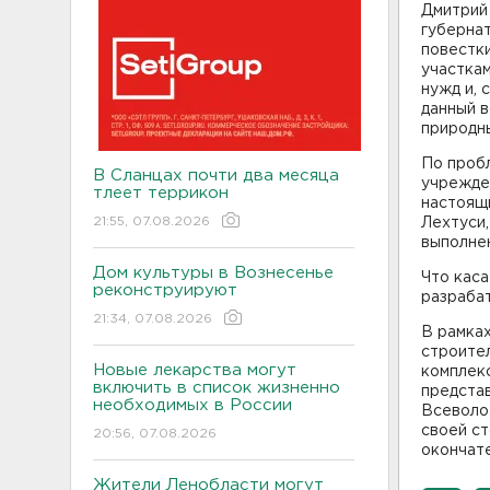
Дмитрий 
губернат
повестки
участкам
нужд и, 
данный 
природны
По проб
В Сланцах почти два месяца
учрежден
тлеет террикон
настоящи
21:55, 07.08.2026
Лехтуси,
выполнен
Дом культуры в Вознесенье
Что кас
реконструируют
разрабат
21:34, 07.08.2026
В рамках
строите
Новые лекарства могут
комплек
включить в список жизненно
предста
необходимых в России
Всеволо
своей с
20:56, 07.08.2026
окончате
Жители Ленобласти могут