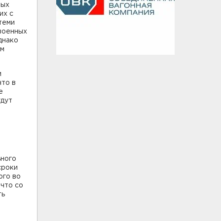
ных
их с
теми
 военных
днако
ом
и
что в
е
удут
ьного
сроки
ого во
что со
ть