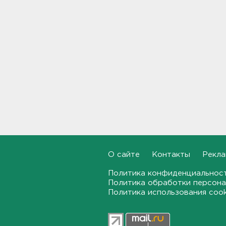
долетели до Ирландии
19:17, 07.08.2026
Больше десятка человек
утонули в Ленобласти за
июль
18:58, 07.08.2026
Задерживаются "Сапсаны" из
Москвы в Петербург
18:37, 07.08.2026
Мобильный медпункт приедет
проверять здоровье жителей
О сайте
Контакты
Рекла
Соснового Бора
18:18, 07.08.2026
Политика конфиденциальнос
Политика обработки персона
Политика использования coo
Врач дала рекомендации для
родителей с детьми - как
пережить жару
17:59, 07.08.2026