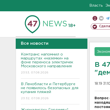
Власть
Э
18+
Сдела
Все новости
Эконом
Комтранс напомнил о
маршрутах «наземки» на
фоне переноса электричек
В 4
Московского направления
"де
23:53, 07.08.2026
18:19 31.
В Ленобласти и Петербурге
не появилось безопасных для
купания пляжей
Вопрос 
23:32, 07.08.2026
находящ
постоян
Журналистку Гордееву*