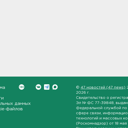
ма
©
47 новостей (47 news)
2026 г.
ти
Свидетельство о регистр
Эл № ФС 77-39848
, выда
льных данных
Федеральной службой по 
kie-файлов
сфере связи, информаци
технологий и массовых к
(Роскомнадзор) от
18 мая