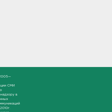
2005—
ации СМИ
но
надзору в
онных
оммуникаций
 2010г.