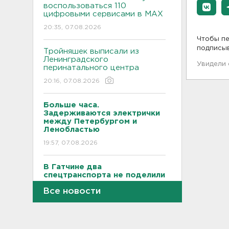
воспользоваться 110
цифровыми сервисами в МАХ
20:35, 07.08.2026
Чтобы пе
подписы
Тройняшек выписали из
Ленинградского
Увидели
перинатального центра
20:16, 07.08.2026
Больше часа.
Задерживаются электрички
между Петербургом и
Ленобластью
19:57, 07.08.2026
В Гатчине два
спецтранспорта не поделили
дорогу
Все новости
19:36, 07.08.2026
Медведи Бу и Тяпа из «Дома
тигра» в Ленобласти