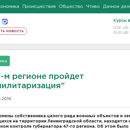
кономика
Происшествия
Общество
Чтиво
Дачное дел
Курсы 
USD ЦБ
ть новость
EUR ЦБ
ика
7-м регионе пройдет
милитаризация"
10.2014
смены собственника целого ряда военных объектов и зе
ихся на территории Ленинградской области, находится 
ном контроле губернатора 47-го региона. Об этом было