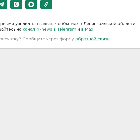
рвыми узнавать о главных событиях в Ленинградской области -
вайтесь на
канал 47news в Telegram
и
в Maх
 опечатку? Сообщите через форму
обратной связи
.