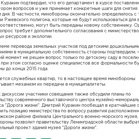
Куракин подтвердил, что его департамент в курсе поставлен
ором вопросов и уже принимает конкретные шаги для снятия 
 дня. В частности, минобороны окончательно определилось с 
и Ржевского полигона, которые не будут использоваться для
соответственно, могут быть переданы новому собственнику. О
вопрос требует дополнительного согласования с министерств
х ресурсов и экологии.
леме перевода земельных участков под детскими дошкольным
иями в муниципальную собственность стороны подтвердили, 
й момент не решен вопрос только по детскому саду в поселк
 при этом согласно оценке специалистов все формальности б
ы до конца 2015 года.
ается служебных квартир, то в настоящее время минобороны
ывает механизм их передачи в муниципалитеты.
 дискуссии участники совещания также обсудили планы по
льству современного выставочного центра музейно-мемориал
са "Дорога жизни". Дмитрий Куракин пообещал в кратчайшие 
вить позицию министерства по вопросу развития расположенн
жском районе филиала Центрального военно-морского музея, 
тороны позволит правительству Ленинградской области выбра
льный проект здания музея "Дороги жизни".