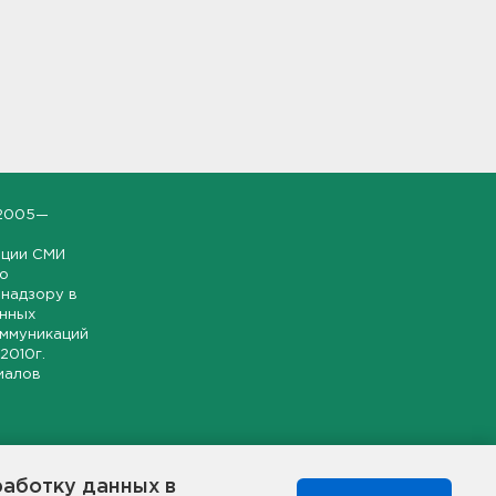
2005—
ации СМИ
но
надзору в
онных
оммуникаций
 2010г.
иалов
ской и
гионе.
работку данных в