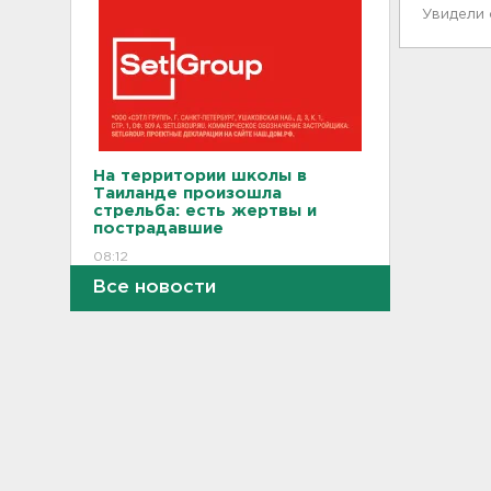
Увидели
На территории школы в
Таиланде произошла
стрельба: есть жертвы и
пострадавшие
08:12
Все новости
Объект Wildberries
загорелся в Екатеринбурге
07:43
От панической атаки до
сердца. На что указывает пот
23:03, 06.08.2026