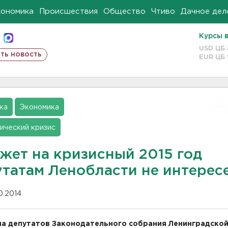
кономика
Происшествия
Общество
Чтиво
Дачное дел
Курсы 
USD ЦБ
ть новость
EUR ЦБ
ка
Экономика
ический кризис
жет на кризисный 2015 год
утатам Ленобласти не интерес
10.2014
а депутатов Законодательного собрания Ленинградско