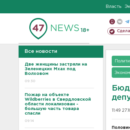
Власть
Э
18+
Сдела
Все новости
Полити
Две женщины застряли на
Зеленецких Мхах под
Эконом
Волховом
09:30
Бюд
Пожар на объекте
деп
Wildberries в Свердловской
области локализован -
большую часть товара
11:49 27.
спасли
09:14
Половин