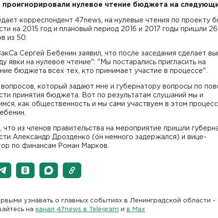
и
проигнорировали нулевое чтение бюджета на следующи
едает корреспондент 47news, на нулевые чтения по проекту 
ти на 2015 год и плановый период 2016 и 2017 годы пришли 26
в из 50.
акСа Сергей Бебенин заявил, что после заседания сделает в
ду явки на нулевое чтение": "Мы постарались пригласить на
ие бюджета всех тех, кто принимает участие в процессе".
 вопросов, который задают мне и губернатору вопросы по пов
сти принятия бюджета. Вот по результатам слушаний мы и
мся, как общественность и мы сами участвуем в этом процессе
ебенин.
 что из членов правительства на мероприятие пришли губерн
ти Александр Дрозденко (он немного задержался) и вице-
тор по финансам Роман Марков.
рвыми узнавать о главных событиях в Ленинградской области -
вайтесь на
канал 47news в Telegram
и
в Maх