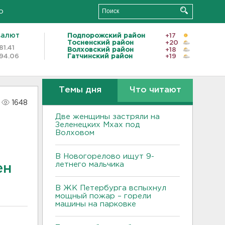
о
валют
Подпорожский район
+17
Тосненский район
+20
81.41
Волховский район
+18
94.06
Гатчинский район
+19
Темы дня
Что читают
1648
Две женщины застряли на
Зеленецких Мхах под
Волховом
В Новогорелово ищут 9-
летнего мальчика
ен
В ЖК Петербурга вспыхнул
мощный пожар – горели
машины на парковке
й