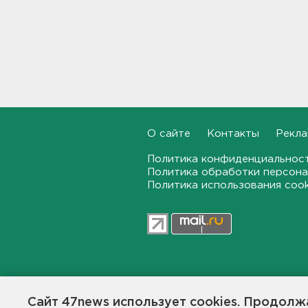
Староладожскую крепость
реставрируют. Как
собираются достроить
Тайничную башню
22:30, 06.08.2026
Мошенники меняют
общественные USB-зарядки.
Как уберечься от кражи
данных
О сайте
Контакты
Рекла
22:02, 06.08.2026
Политика конфиденциальнос
Политика обработки персона
От Wildberries — со справкой.
Как предпринимателям
Политика использования coo
подтвердить ущерб от атак
на склады
21:37, 06.08.2026
Тело погибшего
обнаружено после пожара в
Гатчине
47news.ru — независимое интерн
общественной жизни в Ленинград
21:12, 06.08.2026
Сайт 47news использует cookies. Продолжа