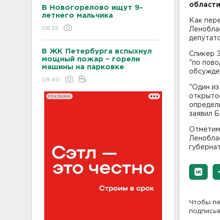
област
В Новогорелово ищут 9-
летнего мальчика
Как пер
08:55
Леноблас
депутато
В ЖК Петербурга вспыхнул
Спикер З
мощный пожар – горели
"по пово
машины на парковке
обсужден
08:40
"Один из
открыто
РЕКЛАМА
определи
заявил Б
Отметим,
Леноблас
губерна
Чтобы пе
подписы