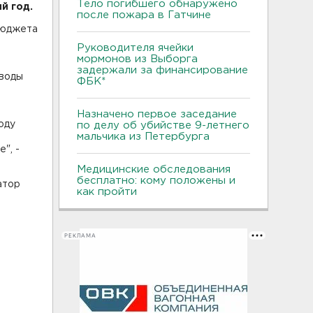
Тело погибшего обнаружено
й год.
после пожара в Гатчине
бюджета
Руководителя ячейки
мормонов из Выборга
задержали за финансирование
ыводы
ФБК*
Назначено первое заседание
оду
по делу об убийстве 9-летнего
мальчика из Петербурга
", -
Медицинские обследования
бесплатно: кому положены и
атор
как пройти
РЕКЛАМА