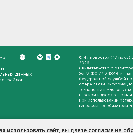
ма
©
47 новостей (47 news)
2026 г.
ти
Свидетельство о регистр
Эл № ФС 77-39848
, выда
льных данных
Федеральной службой по 
kie-файлов
сфере связи, информаци
технологий и массовых к
(Роскомнадзор) от
18 мая
При использовании матер
гиперссылка обязательна.
ет-издание, направленное на всестороннее освещение политиче
ской области, экономической и инвестиционной активности в ре
я использовать сайт, вы даете согласие на об