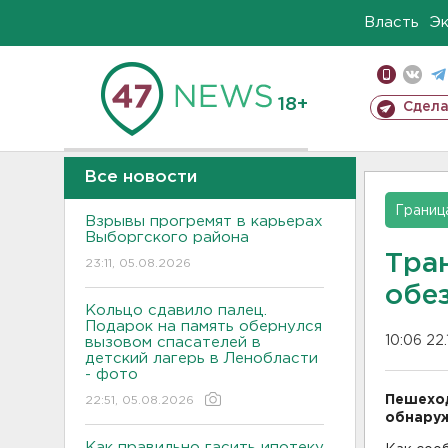
Власть
Э
18+
Сдела
Все новости
Границ
Взрывы прогремят в карьерах
Выборгского района
Тра
23:11, 05.08.2026
обе
Кольцо сдавило палец.
Подарок на память обернулся
10:06 22.
вызовом спасателей в
детский лагерь в Ленобласти
- фото
Пешеход
22:51, 05.08.2026
обнаруж
Как правильно гасить ипотеку