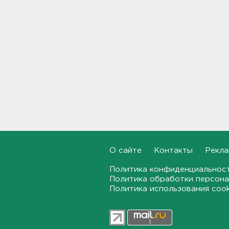
В Росстате рассказали, как
за неделю изменились цены
на бензин в Ленобласти и
других регионах
20:32, 05.08.2026
В Ленобласти маломерное
судно наехало на матрас с
детьми
20:13, 05.08.2026
Почему пробелы в памяти —
это не всегда плохо,
раскрыла психолог
О сайте
Контакты
Рекла
19:54, 05.08.2026
Политика конфиденциальнос
Обезглавленное тело
Политика обработки персона
дайвера продолжают искать
Политика использования coo
в Ладоге
19:35, 05.08.2026
В Сибири нашли экипаж