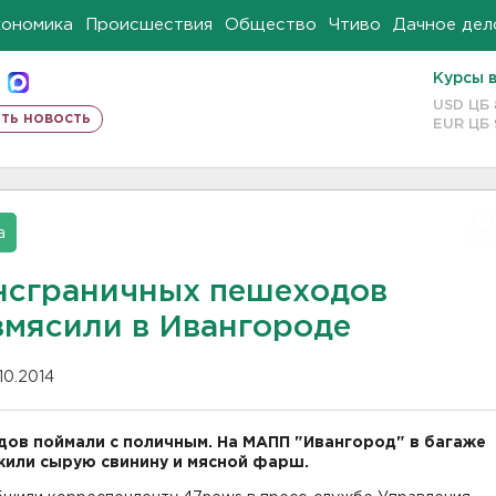
кономика
Происшествия
Общество
Чтиво
Дачное дел
Курсы 
USD ЦБ
ть новость
EUR ЦБ
а
нсграничных пешеходов
змясили в Ивангороде
10.2014
ов поймали с поличным. На МАПП "Ивангород" в багаже
или сырую свинину и мясной фарш.