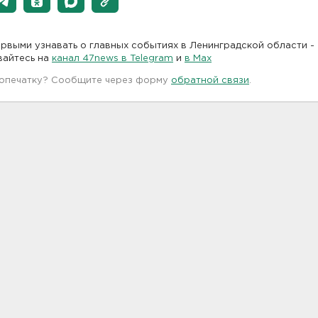
рвыми узнавать о главных событиях в Ленинградской области -
вайтесь на
канал 47news в Telegram
и
в Maх
 опечатку? Сообщите через форму
обратной связи
.