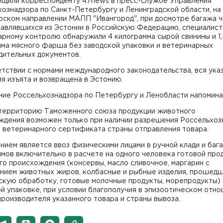
бщили корреспонденту 47news в пресс-службе Управления
ознадзора по Санкт-Петербургу и Ленинградской области, на
рском направлении МАПП "Ивангород", при досмотре багажа 
равлявшихся из Эстонии в Российскую Федерацию, специалист
рному контролю обнаружили 4 килограмма сырой свинины и 1,
мма мясного фарша без заводской упаковки и ветеринарных
дительных документов.
тствии с нормами международного законодательства, вся ука
я изъята и возвращена в Эстонию.
ние Россельхознадзора по Петербургу и Ленобласти напомина
 территорию Таможенного союза продукции животного
ждения возможен только при наличии разрешения Россельхоз
и ветеринарного сертификата страны отправления товара.
ием является ввоз физическими лицами в ручной клади и баг
мов включительно в расчете на одного человека готовой про
о происхождения (консервы, масло сливочное, маргарин с
нием животных жиров, колбасные и рыбные изделия, прошед
скую обработку, готовые молочные продукты, морепродукты) 
й упаковке, при условии благополучия в эпизоотическом отн
роизводителя указанного товара и страны вывоза.