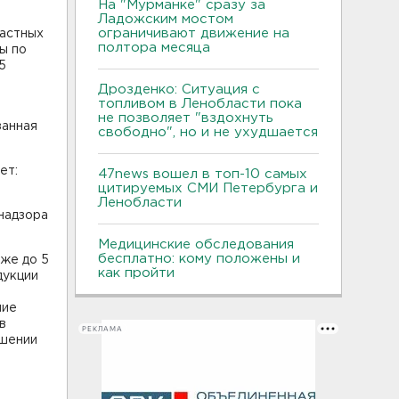
На "Мурманке" сразу за
Ладожским мостом
ограничивают движение на
частных
полтора месяца
ы по
5
Дрозденко: Ситуация с
топливом в Ленобласти пока
не позволяет "вздохнуть
занная
свободно", но и не ухудшается
ет:
47news вошел в топ-10 самых
цитируемых СМИ Петербурга и
Ленобласти
надзора
Медицинские обследования
бесплатно: кому положены и
аже до 5
как пройти
дукции
шие
в
РЕКЛАМА
ошении