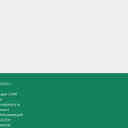
2005—
ации СМИ
но
надзору в
онных
оммуникаций
 2010г.
иалов