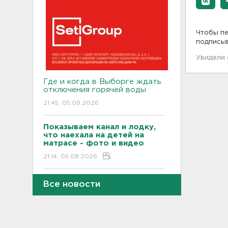
Чтобы пе
подписы
Увидели
Где и когда в Выборге ждать
отключения горячей воды
21:45, 05.08.2026
Показываем канал и лодку,
что наехала на детей на
матрасе - фото и видео
21:14, 05.08.2026
Не путать с черникой.
Все новости
Ядовитый вороний глаз
созрел в лесах Ленобласти
20:55, 05.08.2026