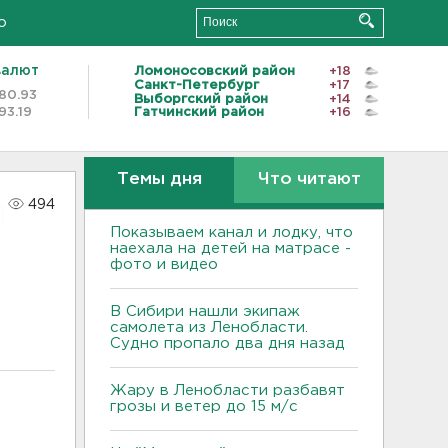
о
валют
Ломоносовский район
+18
Санкт-Петербург
+17
80.93
Выборгский район
+14
93.19
Гатчинский район
+16
Темы дня
Что читают
494
Показываем канал и лодку, что
наехала на детей на матрасе -
фото и видео
В Сибири нашли экипаж
самолета из Ленобласти.
Судно пропало два дня назад
Жару в Ленобласти разбавят
грозы и ветер до 15 м/с