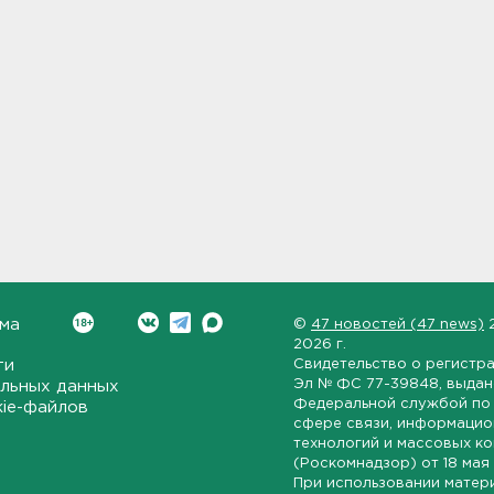
ма
©
47 новостей (47 news)
2026 г.
ти
Свидетельство о регистр
Эл № ФС 77-39848
, выда
льных данных
Федеральной службой по 
kie-файлов
сфере связи, информаци
технологий и массовых к
(Роскомнадзор) от
18 мая
При использовании матер