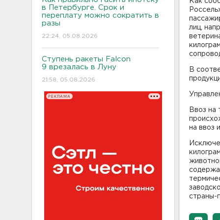
Как соо
в Петербурге. Срок и
Россельх
переплату можно сократить в
пассажи
разы
лиц, нап
22:24, 05.08.2026
ветерина
килогра
сопрово
Ступень ракеты Falcon
9 врезалась в Луну
В соотве
продукци
21:58, 05.08.2026
Управле
РЕКЛАМА
Ввоз на
происхо
на ввоз 
Исключен
килограм
животног
содержа
термиче
заводско
страны-п