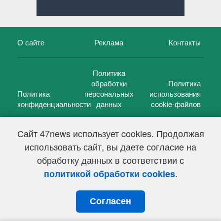
О сайте
Реклама
Контакты
Политика
обработки
Политика
Политика
персональных
использования
конфиденциальности
данных
cookie-файлов
Сайт 47news использует cookies. Продолжая
использовать сайт, вы даете согласие на
©
47 новостей (47 news)
2005 — 2026 г.
обработку данных в соответствии с
Свидетельство о регистрации СМИ Эл № ФС 77-39848, выдано
Федеральной службой по надзору в сфере связи,
.
политикой обработки cookies
информационных технологий и массовых коммуникаций
(Роскомнадзор) от 18 мая 2010г.
Согласен