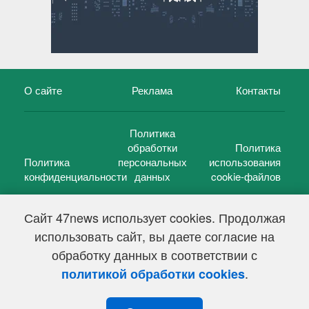
О сайте
Реклама
Контакты
Политика
обработки
Политика
Политика
персональных
использования
конфиденциальности
данных
cookie-файлов
Сайт 47news использует cookies. Продолжая
использовать сайт, вы даете согласие на
©
47 новостей (47 news)
2005 — 2026 г.
обработку данных в соответствии с
Свидетельство о регистрации СМИ Эл № ФС 77-39848, выдано
Федеральной службой по надзору в сфере связи,
.
политикой обработки cookies
информационных технологий и массовых коммуникаций
(Роскомнадзор) от 18 мая 2010г.