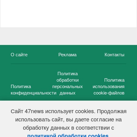
О сайте
Реклама
Контакты
Политика
обработки
Политика
Политика
персональных
использования
конфиденциальности
данных
cookie-файлов
Сайт 47news использует cookies. Продолжая
использовать сайт, вы даете согласие на
©
47 новостей (47 news)
2005 — 2026 г.
обработку данных в соответствии с
Свидетельство о регистрации СМИ Эл № ФС 77-39848, выдано
Федеральной службой по надзору в сфере связи,
.
политикой обработки cookies