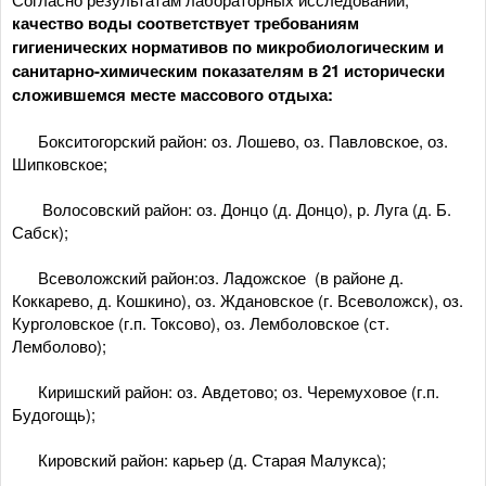
качество воды соответствует требованиям
гигиенических нормативов по микробиологическим и
санитарно-химическим показателям в 21 исторически
сложившемся месте массового отдыха:
­ Бокситогорский район: оз. Лошево, оз. Павловское, оз.
Шипковское;
­ Волосовский район: оз. Донцо (д. Донцо), р. Луга (д. Б.
Сабск);
­ Всеволожский район:оз. Ладожское (в районе д.
Коккарево, д. Кошкино), оз. Ждановское (г. Всеволожск), оз.
Курголовское (г.п. Токсово), оз. Лемболовское (ст.
Лемболово);
­ Киришский район: оз. Авдетово; оз. Черемуховое (г.п.
Будогощь);
­ Кировский район: карьер (д. Старая Малукса);