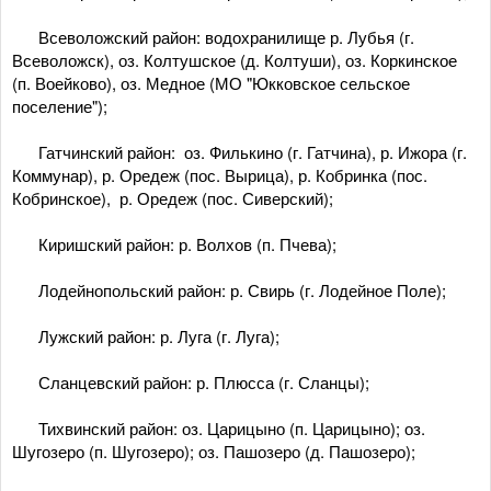
­ Всеволожский район: водохранилище р. Лубья (г.
Всеволожск), оз. Колтушское (д. Колтуши), оз. Коркинское
(п. Воейково), оз. Медное (МО "Юкковское сельское
поселение");
­ Гатчинский район: оз. Филькино (г. Гатчина), р. Ижора (г.
Коммунар), р. Оредеж (пос. Вырица), р. Кобринка (пос.
Кобринское), р. Оредеж (пос. Сиверский);
Киришский район: р. Волхов (п. Пчева);
­ Лодейнопольский район: р. Свирь (г. Лодейное Поле);
­ Лужский район: р. Луга (г. Луга);
­ Сланцевский район: р. Плюсса (г. Сланцы);
­ Тихвинский район: оз. Царицыно (п. Царицыно); оз.
Шугозеро (п. Шугозеро); оз. Пашозеро (д. Пашозеро);