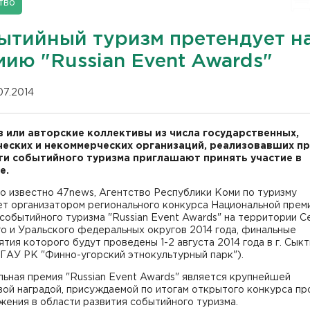
тво
ытийный туризм претендует н
мию "Russian Event Awards"
07.2014
 или авторские коллективы из числа государственных,
еских и некоммерческих организаций, реализовавших п
ти событийного туризма приглашают принять участие в
е.
о известно 47news, Агентство Республики Коми по туризму
т организатором регионального конкурса Национальной прем
событийного туризма "Russian Event Awards" на территории С
о и Уральского федеральных округов 2014 года, финальные
тия которого будут проведены 1-2 августа 2014 года в г. Сык
 ГАУ РК "Финно-угорский этнокультурный парк").
ьная премия "Russian Event Awards" является крупнейшей
ой наградой, присуждаемой по итогам открытого конкурса пр
жения в области развития событийного туризма.