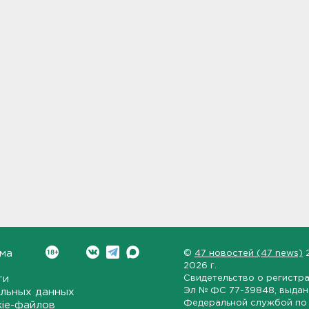
ма
©
47 новостей (47 news)
2026 г.
ти
Свидетельство о регистр
Эл № ФС 77-39848
, выда
льных данных
Федеральной службой по 
kie-файлов