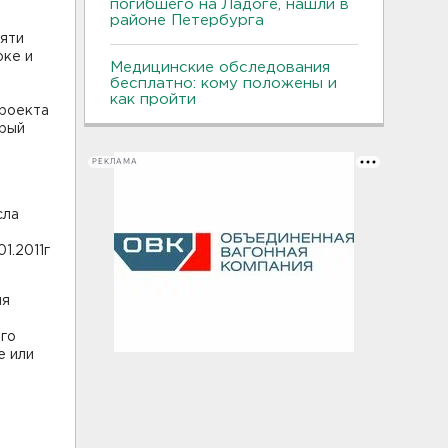
погибшего на Ладоге, нашли в
районе Петербурга
пяти
оке и
Медицинские обследования
бесплатно: кому положены и
как пройти
проекта
орый
РЕКЛАМА
сла
1.2011г
ля
го
е или
,