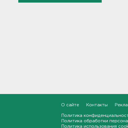
В Белгородской области при
атаке БПЛА ранены трое, на
Ильском НПЗ число
пострадавших выросло до
шести
15:37
Мужчину с яхты у острова
Сескар эвакуировали
вертолетом
15:12
В Севастополе после атаки
БПЛА повреждены 15
многоквартирных домов и
автомобили
14:57
О сайте
Контакты
Рекла
Политика конфиденциальнос
Скончался отец футболиста
Политика обработки персона
Месси
Политика использования coo