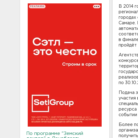
В 2014 г
РЕКЛАМА
регионал
городах 
Самаре.
автомат
соответ
в финале
пройдёт 
Агентств
конкурс
территор
государс
реализов
по 30.10.
Подача з
участия 
специал
ресурса
событии 
Более п
организа
По программе "Земский
получит