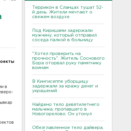
Террикон в Сланцах тушат 52-
й день. Жители мечтают о
а
свежем воздухе
Под Киришами задержали
мужчину, который отправил
соседа палкой в больницу
"Хотел проверить на
прочность". Житель Соснового
роекты
Бора оторвал руку памятнику
воинам
В Кингисеппе уборщицу
задержали за кражу денег и
ии в
украшений
еверо-
тывкар
Найдено тело девятилетнего
мальчика, пропавшего в
Новогорелово. Он утонул
оектов
Обезглавленное тело дайвера,