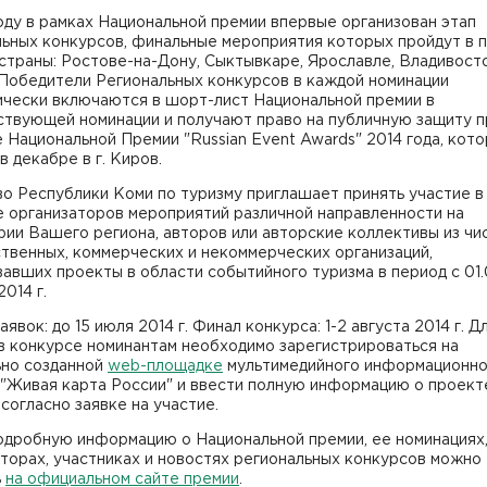
оду в рамках Национальной премии впервые организован этап
ьных конкурсов, финальные мероприятия которых пройдут в 
страны: Ростове-на-Дону, Сыктывкаре, Ярославле, Владивост
 Победители Региональных конкурсов в каждой номинации
ически включаются в шорт-лист Национальной премии в
ствующей номинации и получают право на публичную защиту 
 Национальной Премии "Russian Event Awards" 2014 года, кот
в декабре в г. Киров.
о Республики Коми по туризму приглашает принять участие в
е организаторов мероприятий различной направленности на
ии Вашего региона, авторов или авторские коллективы из чи
твенных, коммерческих и некоммерческих организаций,
авших проекты в области событийного туризма в период с 01.0
2014 г.
аявок: до 15 июля 2014 г. Финал конкурса: 1-2 августа 2014 г. Д
в конкурсе номинантам необходимо зарегистрироваться на
ьно созданной
web-площадке
мультимедийного информационно
 "Живая карта России" и ввести полную информацию о проект
согласно заявке на участие.
одробную информацию о Национальной премии, ее номинациях
торах, участниках и новостях региональных конкурсов можно
ь
на официальном сайте премии
.