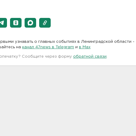
рвыми узнавать о главных событиях в Ленинградской области -
вайтесь на
канал 47news в Telegram
и
в Maх
 опечатку? Сообщите через форму
обратной связи
.