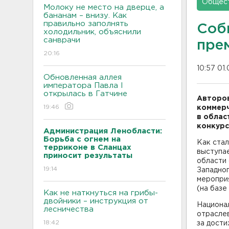
Общес
Молоку не место на дверце, а
бананам – внизу. Как
правильно заполнять
Соб
холодильник, объяснили
санврачи
пре
20:16
10:57 01.
Обновленная аллея
императора Павла I
открылась в Гатчине
Авторов
19:46
коммерч
в облас
конкурс
Администрация Ленобласти:
Борьба с огнем на
Как стал
терриконе в Сланцах
выступае
приносит результаты
области 
19:14
Западног
мероприя
(на базе
Как не наткнуться на грибы-
двойники – инструкция от
Национал
лесничества
отраслев
18:42
за дости