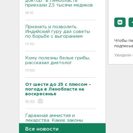
доктор" в Ленобласть
приехали 2,5 тысячи медиков
18:10
Признать и позволить.
Индийский гуру дал советы
по борьбе с выгоранием
Чтобы пе
17:32
подписы
Увидели
Кому полезны белые грибы,
рассказал диетолог
17:00
От шести до 25 с плюсом -
погода в Ленобласти на
воскресенье
16:30
Гаражная амнистия и
лекарства. Какие законы
вступают в силу в августе
Все новости
16:00