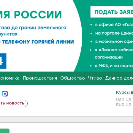
кономика
Происшествия
Общество
Чтиво
Дачное дел
Курсы 
USD ЦБ
ть новость
EUR ЦБ