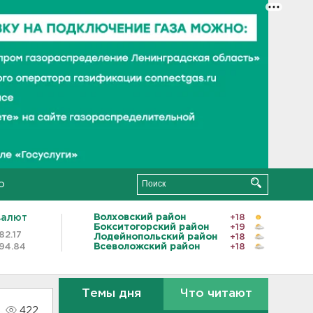
о
валют
Волховский район
+18
Бокситогорский район
+19
82.17
Лодейнопольский район
+18
94.84
Всеволожский район
+18
Темы дня
Что читают
422