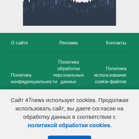
О сайте
Реклама
Контакты
Политика
обработки
Политика
Политика
персональных
использования
конфиденциальности
данных
cookie-файлов
Сайт 47news использует cookies. Продолжая
использовать сайт, вы даете согласие на
©
47 новостей (47 news)
2005 — 2026 г.
обработку данных в соответствии с
Свидетельство о регистрации СМИ Эл № ФС 77-39848, выдано
Федеральной службой по надзору в сфере связи,
.
политикой обработки cookies
информационных технологий и массовых коммуникаций
(Роскомнадзор) от 18 мая 2010г.