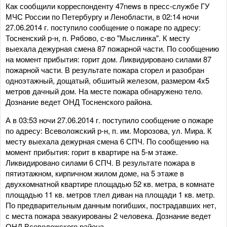
Как сообщили корреспонденту 47news в пресс-службе ГУ
МЧС России по Петербургу и Ленобласти, в 02:14 ночи
27.06.2014 г. поступило сообщение о пожаре по адресу:
Тосненский р-н, п. Рябово, с-во "Мыслинка". К месту
выехала дежурная смена 87 пожарной части. По сообщению
на момент прибытия: горит дом. Ликвидировано силами 87
пожарной части. В результате пожара сгорел и разобран
одноэтажный, дощатый, обшитый железом, размером 4х5
метров дачный дом. На месте пожара обнаружено тело.
Дознание ведет ОНД Тосненского района.
А в 03:53 ночи 27.06.2014 г. поступило сообщение о пожаре
по адресу: Всеволожский р-н, п. им. Морозова, ул. Мира. К
месту выехала дежурная смена 6 СПЧ. По сообщению на
момент прибытия: горит в квартире на 5-м этаже.
Ликвидировано силами 6 СПЧ. В результате пожара в
пятиэтажном, кирпичном жилом доме, на 5 этаже в
двухкомнатной квартире площадью 52 кв. метра, в комнате
площадью 11 кв. метров тлел диван на площади 1 кв. метр.
По предварительным данным погибших, пострадавших нет,
с места пожара эвакуированы 2 человека. Дознание ведет
ОНД Всеволожского района.