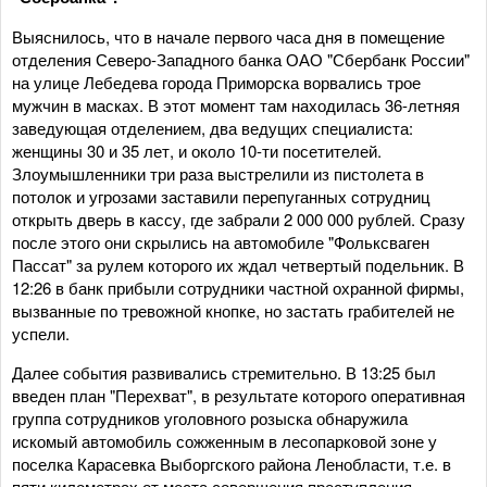
Выяснилось, что в начале первого часа дня в помещение
отделения Северо-Западного банка ОАО "Сбербанк России"
на улице Лебедева города Приморска ворвались трое
мужчин в масках. В этот момент там находилась 36-летняя
заведующая отделением, два ведущих специалиста:
женщины 30 и 35 лет, и около 10-ти посетителей.
Злоумышленники три раза выстрелили из пистолета в
потолок и угрозами заставили перепуганных сотрудниц
открыть дверь в кассу, где забрали 2 000 000 рублей. Сразу
после этого они скрылись на автомобиле "Фольксваген
Пассат" за рулем которого их ждал четвертый подельник. В
12:26 в банк прибыли сотрудники частной охранной фирмы,
вызванные по тревожной кнопке, но застать грабителей не
успели.
Далее события развивались стремительно. В 13:25 был
введен план "Перехват", в результате которого оперативная
группа сотрудников уголовного розыска обнаружила
искомый автомобиль сожженным в лесопарковой зоне у
поселка Карасевка Выборгского района Ленобласти, т.е. в
пяти километрах от места совершения преступления.