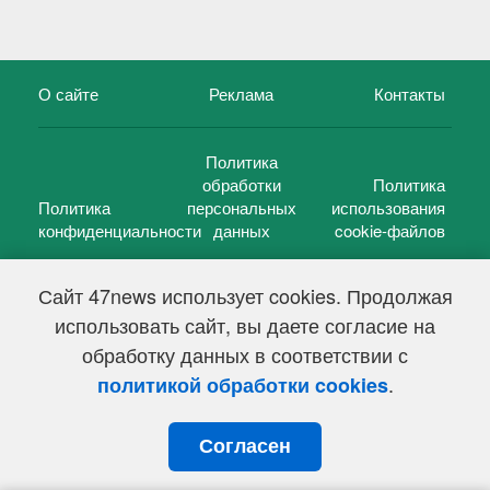
О сайте
Реклама
Контакты
Политика
обработки
Политика
Политика
персональных
использования
конфиденциальности
данных
cookie-файлов
Сайт 47news использует cookies. Продолжая
использовать сайт, вы даете согласие на
©
47 новостей (47 news)
2005 — 2026 г.
обработку данных в соответствии с
Свидетельство о регистрации СМИ Эл № ФС 77-39848, выдано
Федеральной службой по надзору в сфере связи,
.
политикой обработки cookies
информационных технологий и массовых коммуникаций
(Роскомнадзор) от 18 мая 2010г.
Согласен