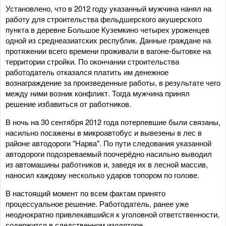
Установлено, что в 2012 году указанный мужчина нанял на
работу для строительства фельдшерского акушерского
пункта в деревне Большое Куземкино четырех уроженцев
одной из среднеазиатских республик. Данные граждане на
протяжении всего времени проживали в вагоне-бытовке на
территории стройки. По окончании строительства
работодатель отказался платить им денежное
вознаграждение за произведенные работы, в результате чего
между ними возник конфликт. Тогда мужчина принял
решение избавиться от работников.
В ночь на 30 сентября 2012 года потерпевшие были связаны,
насильно посажены в микроавтобус и вывезены в лес в
районе автодороги "Нарва". По пути следования указанной
автодороги подозреваемый поочерёдно насильно выводил
из автомашины работников и, заведя их в лесной массив,
наносил каждому несколько ударов топором по голове.
В настоящий момент по всем фактам принято
процессуальное решение. Работодатель, ранее уже
неоднократно привлекавшийся к уголовной ответственности,
содержится в следственном изоляторе.