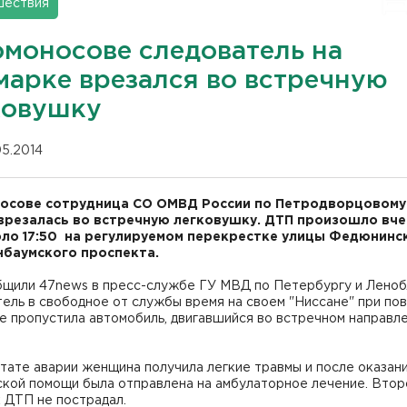
шествия
омоносове следователь на
марке врезался во встречную
ковушку
05.2014
осове сотрудница СО ОМВД России по Петродворцовому
врезалась во встречную легковушку. ДТП произошло вче
оло 17:50 на регулируемом перекрестке улицы Федюнинс
баумского проспекта.
бщили 47news в пресс-службе ГУ МВД по Петербургу и Леноб
ель в свободное от службы время на своем "Ниссане" при по
е пропустила автомобиль, двигавшийся во встречном направл
тате аварии женщина получила легкие травмы и после оказан
ской помощи была отправлена на амбулаторное лечение. Втор
 ДТП не пострадал.