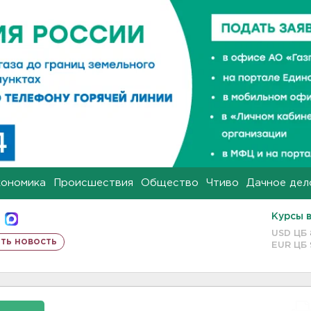
кономика
Происшествия
Общество
Чтиво
Дачное дел
Курсы 
USD ЦБ
ть новость
EUR ЦБ