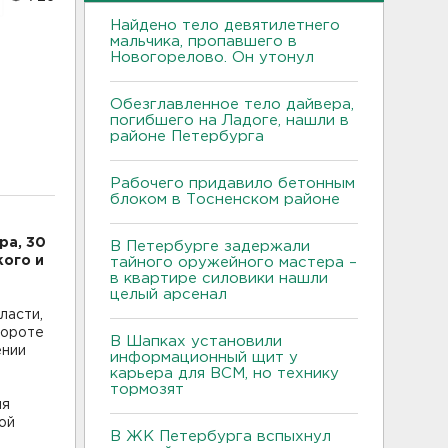
Найдено тело девятилетнего
мальчика, пропавшего в
Новогорелово. Он утонул
Обезглавленное тело дайвера,
погибшего на Ладоге, нашли в
районе Петербурга
Рабочего придавило бетонным
блоком в Тосненском районе
ра, 30
В Петербурге задержали
кого и
тайного оружейного мастера –
в квартире силовики нашли
целый арсенал
ласти,
вороте
В Шапках установили
ении
информационный щит у
карьера для ВСМ, но технику
тормозят
ия
ой
В ЖК Петербурга вспыхнул