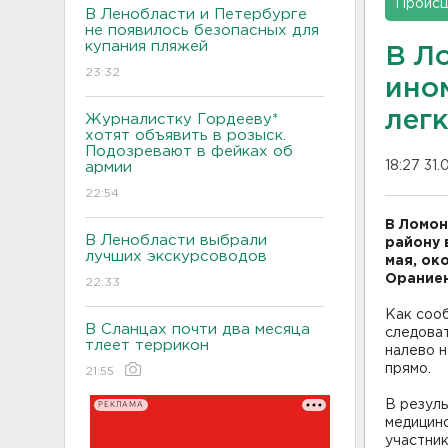
Проис
В Ленобласти и Петербурге
не появилось безопасных для
купания пляжей
В Л
23:32
ино
лег
Журналистку Гордееву*
хотят объявить в розыск.
Подозревают в фейках об
18:27 31.
армии
22:54
В Ломон
В Ленобласти выбрали
району 
лучших экскурсоводов
мая, ок
Ораниен
22:33
Как соо
В Сланцах почти два месяца
следоват
тлеет террикон
налево н
прямо.
21:55
В резуль
РЕКЛАМА
медицин
участник