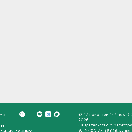
ма
©
47 новостей (47 news)
2026 г.
ти
Свидетельство о регистр
Эл № ФС 77-39848
, выда
льных данных