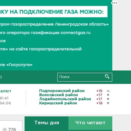
о
валют
Подпорожский район
+16
Волховский район
+17
81.41
Лодейнопольский район
+17
94.06
Киришский район
+18
Темы дня
Что читают
726