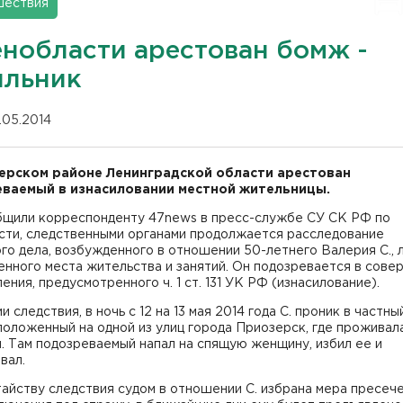
шествия
енобласти арестован бомж -
ильник
.05.2014
ерском районе Ленинградской области арестован
ваемый в изнасиловании местной жительницы.
бщили корреспонденту 47news в пресс-службе СУ СК РФ по
сти, следственными органами продолжается расследование
го дела, возбужденного в отношении 50-летнего Валерия С., 
нного места жительства и занятий. Он подозревается в сове
ения, предусмотренного ч. 1 ст. 131 УК РФ (изнасилование).
и следствия, в ночь с 12 на 13 мая 2014 года С. проник в частн
положенный на одной из улиц города Приозерск, где проживал
. Там подозреваемый напал на спящую женщину, избил ее и
вал.
айству следствия судом в отношении С. избрана мера пресече