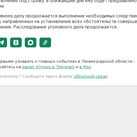
лючения под стражу, в ближайшие дни ему будет предъявлено
ие.
овному делу продолжается выполнение необходимых следстве
й, направленных на установление всех обстоятельств соверш
ения. Расследование уголовного дела продолжается.
рвыми узнавать о главных событиях в Ленинградской области -
вайтесь на
канал 47news в Telegram
и
в Maх
 опечатку? Сообщите через форму
обратной связи
.