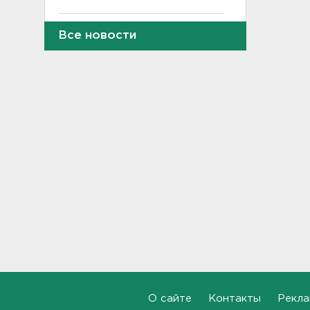
В Гатчине два
Все новости
спецтранспорта не поделили
дорогу
19:36
Медведи Бу и Тяпа из «Дома
тигра» в Ленобласти
долетели до Ирландии
19:17
Больше десятка человек
утонули в Ленобласти за
июль
18:58
Задерживаются "Сапсаны" из
Москвы в Петербург
18:37
О сайте
Контакты
Рекла
Мобильный медпункт приедет