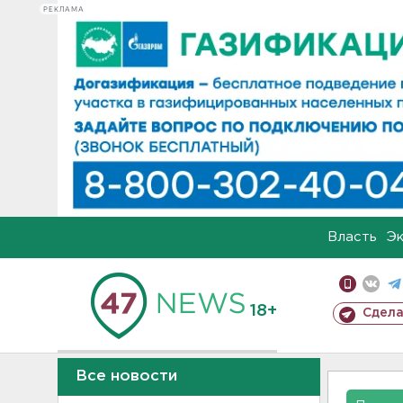
РЕКЛАМА
Власть
Э
18+
Сдела
Все новости