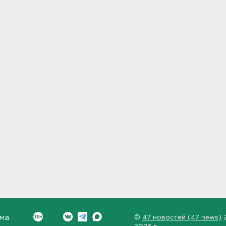
ма
©
47 новостей (47 news)