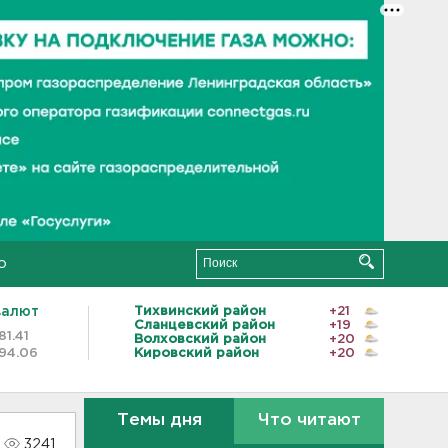
о
валют
Тихвинский район
+21
Сланцевский район
+19
81.41
Волховский район
+20
94.06
Кировский район
+20
Темы дня
Что читают
3241