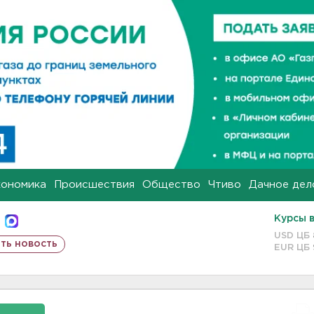
кономика
Происшествия
Общество
Чтиво
Дачное дел
Курсы 
USD ЦБ
ть новость
EUR ЦБ