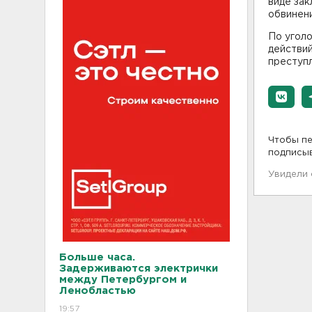
виде зак
обвинен
По угол
действи
преступл
Чтобы пе
подписы
Увидели
Больше часа.
Задерживаются электрички
между Петербургом и
Ленобластью
19:57