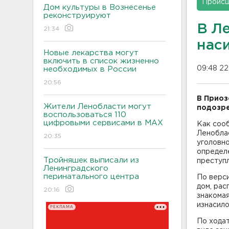
Проис
Дом культуры в Вознесенье
реконструируют
В Л
21:34
нас
Новые лекарства могут
включить в список жизненно
09:48 22
необходимых в России
20:56
В Приоз
Жители Ленобласти могут
подозре
воспользоваться 110
цифровыми сервисами в МАХ
Как соо
Ленобла
20:35
уголовно
определе
Тройняшек выписали из
преступл
Ленинградского
перинатального центра
По верси
дом, рас
20:16
знакомая
изнасило
РЕКЛАМА
По ходат