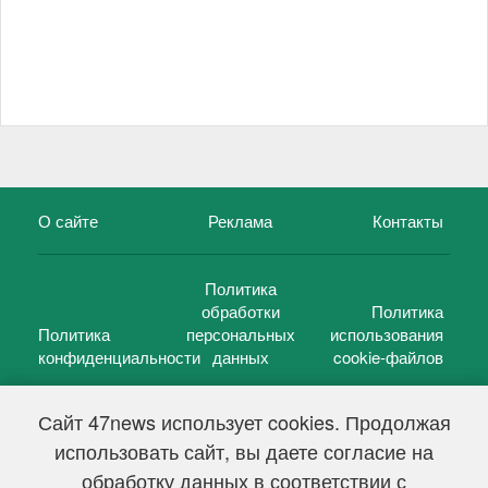
О сайте
Реклама
Контакты
Политика
обработки
Политика
Политика
персональных
использования
конфиденциальности
данных
cookie-файлов
Сайт 47news использует cookies. Продолжая
использовать сайт, вы даете согласие на
©
47 новостей (47 news)
2005 — 2026 г.
обработку данных в соответствии с
Свидетельство о регистрации СМИ Эл № ФС 77-39848, выдано