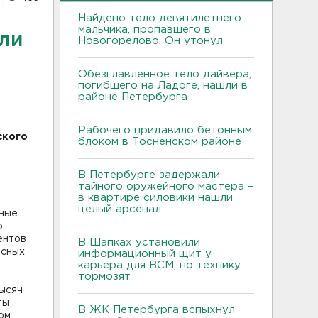
Найдено тело девятилетнего
мальчика, пропавшего в
или
Новогорелово. Он утонул
Обезглавленное тело дайвера,
погибшего на Ладоге, нашли в
районе Петербурга
Рабочего придавило бетонным
ского
блоком в Тосненском районе
В Петербурге задержали
тайного оружейного мастера –
в квартире силовики нашли
целый арсенал
вные
о
ентов
В Шапках установили
есных
информационный щит у
карьера для ВСМ, но технику
тормозят
тысяч
ты
В ЖК Петербурга вспыхнул
ом