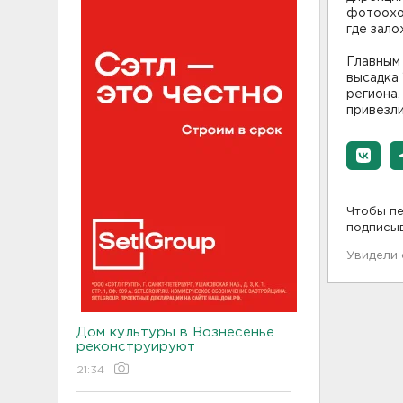
фотоохот
где зало
Главным 
высадка 
региона.
привезли
Чтобы пе
подписы
Увидели
Дом культуры в Вознесенье
реконструируют
21:34