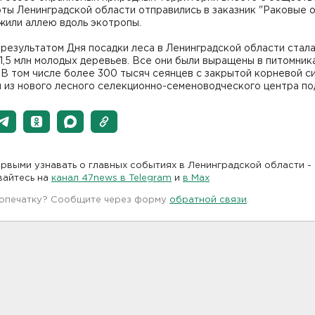
ы Ленинградской области отправились в заказник "Раковые о
жили аллею вдоль экотропы.
результатом Дня посадки леса в Ленинградской области стал
1,5 млн молодых деревьев. Все они были выращены в питомник
 В том числе более 300 тысяч сеянцев с закрытой корневой с
 из нового лесного селекционно-семеноводческого центра под
рвыми узнавать о главных событиях в Ленинградской области -
вайтесь на
канал 47news в Telegram
и
в Maх
 опечатку? Сообщите через форму
обратной связи
.