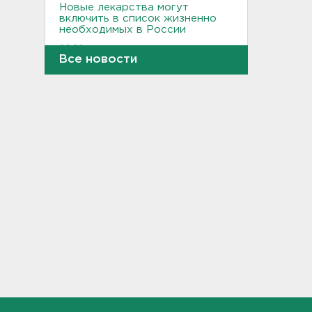
Новые лекарства могут
включить в список жизненно
необходимых в России
20:56
Все новости
Жители Ленобласти могут
воспользоваться 110
цифровыми сервисами в МАХ
20:35
Тройняшек выписали из
Ленинградского
перинатального центра
20:16
Больше часа.
Задерживаются электрички
между Петербургом и
Ленобластью
19:57
В Гатчине два