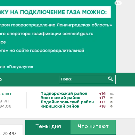
о
валют
Подпорожский район
+16
Волховский район
+17
81.41
Лодейнопольский район
+17
94.06
Киришский район
+18
Темы дня
Что читают
463