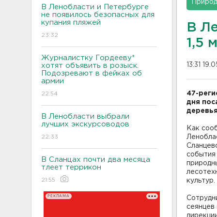
Приро
В Ленобласти и Петербурге
не появилось безопасных для
купания пляжей
В Л
23:32
1,5 
Журналистку Гордееву*
13:31 19.
хотят объявить в розыск.
Подозревают в фейках об
армии
47-реги
22:54
дня пос
деревья
В Ленобласти выбрали
лучших экскурсоводов
Как соо
22:33
Леноблас
Сланцев
события 
В Сланцах почти два месяца
природны
тлеет террикон
лесотехн
21:55
культур.
РЕКЛАМА
Сотрудн
сеянцев
дирекци