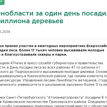
да
енобласти за один день посад
миллиона деревьев
05.2014
он принял участие в ежегодных мероприятиях Всероссий
адки леса. Более 17 тысяч человек высаживали молодые
 и благоустраивали скверы и парки.
бщили 47news в пресс-службе губернатора и правительства
ти, в День посадки леса во всех районах 47-го региона от
ского до Подпорожского высаживали молодые деревья. Осно
развернулись в Кингисеппском районе, где силами комитета п
м ресурсам, Управления лесами Ленобласти, ветеранов, студ
ического университета и школьников заложено более 11 га л
ики Санкт-Петербургского "Атомэнергопроекта" посадили 8 
 в Кривковском лесничестве Приозерского района. Специалис
и особо охраняемых природных территорий вместе с обществ