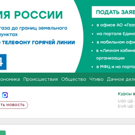
кономика
Происшествия
Общество
Чтиво
Дачное дел
Курсы 
USD ЦБ
ть новость
EUR ЦБ