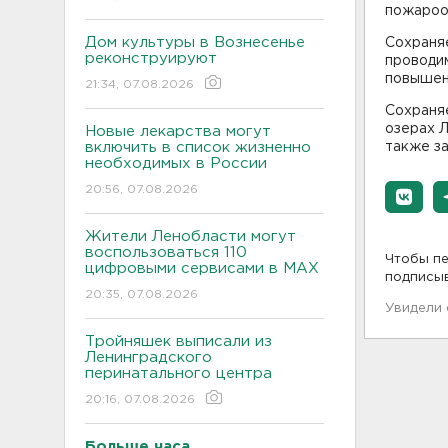
пожароо
Дом культуры в Вознесенье
Сохраняе
реконструируют
проводим
повышен
21:34, 07.08.2026
Сохраня
озерах Л
Новые лекарства могут
включить в список жизненно
также за
необходимых в России
20:56, 07.08.2026
Жители Ленобласти могут
воспользоваться 110
Чтобы пе
цифровыми сервисами в МАХ
подписы
20:35, 07.08.2026
Увидели
Тройняшек выписали из
Ленинградского
перинатального центра
20:16, 07.08.2026
Больше часа.