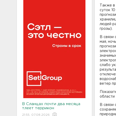
Также в
суток 10
прогноз
хранилищ
людей ра
грозы).
В связи
мая, ноч
прогноз
электро
значимых
электроп
слабо ук
результа
отключе
водосна
ветер пр
Показате
области 
В Сланцах почти два месяца
В связи
тлеет террикон
сохраня
природны
21:55, 07.08.2026