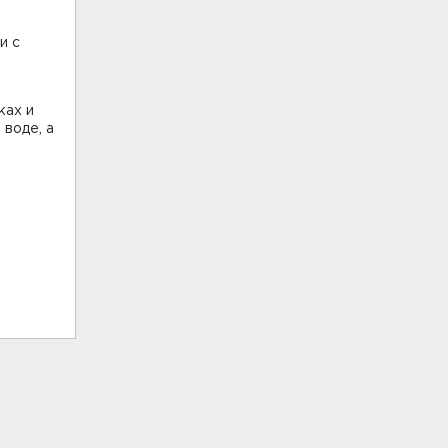
и с
ках и
воде, а