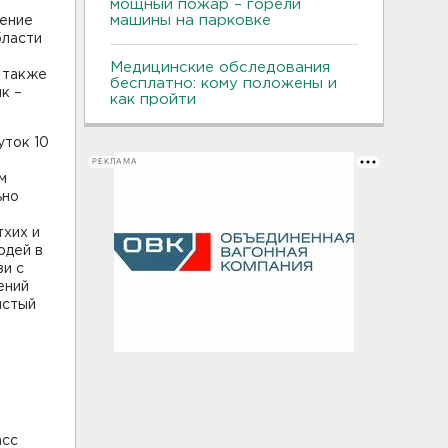
мощный пожар – горели
машины на парковке
чение
бласти
,
Медицинские обследования
 также
бесплатно: кому положены и
к –
как пройти
уток 10
РЕКЛАМА
м
ьно
тхих и
юдей в
зи с
ений
истый
асс