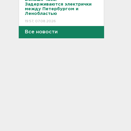
Задерживаются электрички
между Петербургом и
Ленобластью
19:57, 07.08.2026
Все новости
В Гатчине два
спецтранспорта не поделили
дорогу
19:36, 07.08.2026
Медведи Бу и Тяпа из «Дома
тигра» в Ленобласти
долетели до Ирландии
19:17, 07.08.2026
Больше десятка человек
утонули в Ленобласти за
июль
18:58, 07.08.2026
Задерживаются "Сапсаны" из