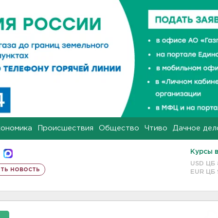
кономика
Происшествия
Общество
Чтиво
Дачное дел
Курсы 
USD ЦБ
ть новость
EUR ЦБ