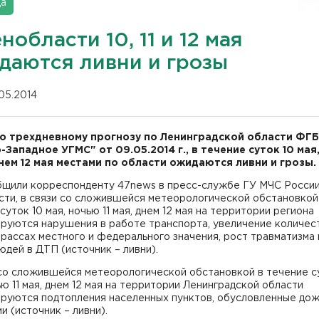
да
нобласти 10, 11 и 12 мая
даются ливни и грозы
.05.2014
о трехдневному прогнозу по Ленинградской области ФГ
-Западное УГМС" от 09.05.2014 г., в течение суток 10 мая
 днем 12 мая местами по области ожидаются ливни и грозы.
бщили корреспонденту 47news в пресс-службе ГУ МЧС России
сти, в связи со сложившейся метеорологической обстановкой
суток 10 мая, ночью 11 мая, днем 12 мая на территории региона
ируются нарушения в работе транспорта, увеличение количес
рассах местного и федерального значения, рост травматизма 
юдей в ДТП (источник – ливни).
 со сложившейся метеорологической обстановкой в течение с
ью 11 мая, днем 12 мая на территории Ленинградской области
ируются подтопления населенных пунктов, обусловленные до
и (источник – ливни).