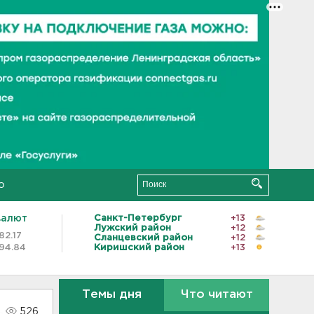
о
валют
Санкт-Петербург
+13
Лужский район
+12
82.17
Сланцевский район
+12
94.84
Киришский район
+13
Темы дня
Что читают
526