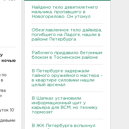
Найдено тело девятилетнего
мальчика, пропавшего в
Новогорелово. Он утонул
Обезглавленное тело дайвера,
погибшего на Ладоге, нашли в
районе Петербурга
Рабочего придавило бетонным
БУ
блоком в Тосненском районе
, ночью
В Петербурге задержали
 по
тайного оружейного мастера –
в квартире силовики нашли
 в
целый арсенал
тва
и
В Шапках установили
информационный щит у
карьера для ВСМ, но технику
уток 10
тормозят
ждевыми
В ЖК Петербурга вспыхнул