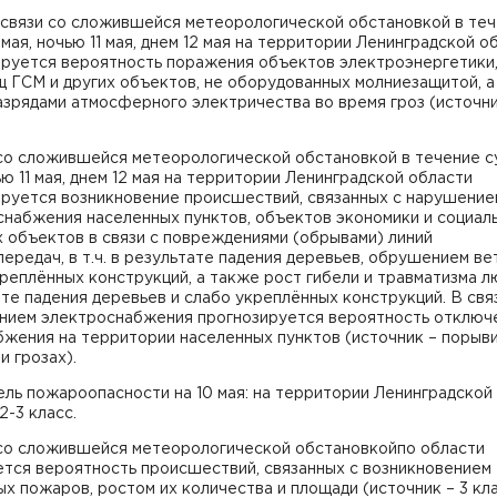
 связи со сложившейся метеорологической обстановкой в те
 мая, ночью 11 мая, днем 12 мая на территории Ленинградской о
ируется вероятность поражения объектов электроэнергетики
 ГСМ и других объектов, не оборудованных молниезащитой, а
зрядами атмосферного электричества во время гроз (источни
 со сложившейся метеорологической обстановкой в течение с
ью 11 мая, днем 12 мая на территории Ленинградской области
ируется возникновение происшествий, связанных с нарушение
снабжения населенных пунктов, объектов экономики и социал
 объектов в связи с повреждениями (обрывами) линий
ередач, в т.ч. в результате падения деревьев, обрушением ве
реплённых конструкций, а также рост гибели и травматизма л
те падения деревьев и слабо укреплённых конструкций. В свя
нием электроснабжения прогнозируется вероятность отключ
бжения на территории населенных пунктов (источник – порыв
и грозах).
ль пожароопасности на 10 мая: на территории Ленинградской
2-3 класс.
 со сложившейся метеорологической обстановкойпо области
ется вероятность происшествий, связанных с возникновением
х пожаров, ростом их количества и площади (источник – 3 кл