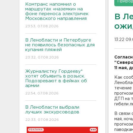
Приро
Комтранс напомнил о
маршрутах «наземки» на
фоне переноса электричек
В Ле
Московского направления
ожи
23:53, 07.08.2026
13:22 09
В Ленобласти и Петербурге
не появилось безопасных для
купания пляжей
Согласн
23:32, 07.08.2026
"Северо
11 мая,
Журналистку Гордееву*
хотят объявить в розыск.
Как соо
Подозревают в фейках об
Ленобла
армии
течение 
22:54, 07.08.2026
прогноз
ДТП на т
гибели л
В Ленобласти выбрали
лучших экскурсоводов
В связи
мая, ноч
22:33, 07.08.2026
прогноз
паводкам
РЕКЛАМА