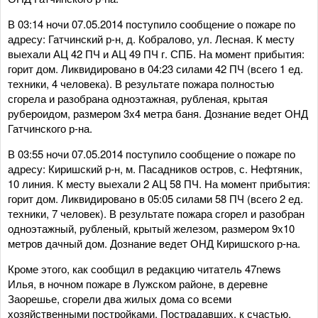
В 03:14 ночи 07.05.2014 поступило сообщение о пожаре по
адресу: Гатчинский р-н, д. Кобралово, ул. Лесная. К месту
выехали АЦ 42 ПЧ и АЦ 49 ПЧ г. СПБ. На момент прибытия:
горит дом. Ликвидировано в 04:23 силами 42 ПЧ (всего 1 ед.
техники, 4 человека). В результате пожара полностью
сгорела и разобрана одноэтажная, рубленая, крытая
рубероидом, размером 3х4 метра баня. Дознание ведет ОНД
Гатчинского р-на.
В 03:55 ночи 07.05.2014 поступило сообщение о пожаре по
адресу: Киришский р-н, м. Пасадников остров, с. Нефтяник,
10 линия. К месту выехали 2 АЦ 58 ПЧ. На момент прибытия:
горит дом. Ликвидировано в 05:05 силами 58 ПЧ (всего 2 ед.
техники, 7 человек). В результате пожара сгорел и разобран
одноэтажный, рубленый, крытый железом, размером 9х10
метров дачный дом. Дознание ведет ОНД Киришского р-на.
Кроме этого, как сообщил в редакцию читатель 47
news
Илья, в ночном пожаре в Лужском районе, в деревне
Заорешье, сгорели два жилых дома со всеми
хозяйственными постройками. Пострадавших, к счастью,