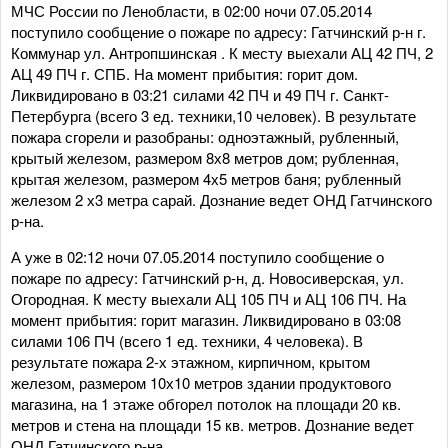
МЧС России по Ленобласти,
в 02:00 ночи 07.05.2014
поступило сообщение о пожаре по адресу: Гатчинский р-н г.
Коммунар ул. Антропшинская . К месту выехали АЦ 42 ПЧ, 2
АЦ 49 ПЧ г. СПБ. На момент прибытия: горит дом.
Ликвидировано в 03:21 силами 42 ПЧ и 49 ПЧ г. Санкт-
Петербурга (всего 3 ед. техники,10 человек). В результате
пожара сгорели и разобраны: одноэтажный, рубленный,
крытый железом, размером 8х8 метров дом; рубленная,
крытая железом, размером 4х5 метров баня; рубленный
железом 2 х3 метра сарай. Дознание ведет ОНД Гатчинского
р-на.
А уже в 02:12 ночи 07.05.2014 поступило сообщение о
пожаре по адресу: Гатчинский р-н, д. Новосиверская, ул.
Огородная. К месту выехали АЦ 105 ПЧ и АЦ 106 ПЧ. На
момент прибытия: горит магазин. Ликвидировано в 03:08
силами 106 ПЧ (всего 1 ед. техники, 4 человека). В
результате пожара 2-х этажном, кирпичном, крытом
железом, размером 10х10 метров здании продуктового
магазина, на 1 этаже обгорел потолок на площади 20 кв.
метров и стена на площади 15 кв. метров. Дознание ведет
ОНД Гатчинского р-на.