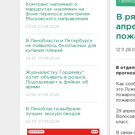
Проис
Комтранс напомнил о
маршрутах «наземки» на
фоне переноса электричек
В р
Московского направления
апр
23:53, 07.08.2026
пож
В Ленобласти и Петербурге
не появилось безопасных для
12:11 28.
купания пляжей
23:32, 07.08.2026
В отдел
Журналистку Гордееву*
прогноз
хотят объявить в розыск.
Подозревают в фейках об
Как соо
армии
это Лужс
22:54, 07.08.2026
пожарооп
пожароо
В Ленобласти выбрали
29 апрел
лучших экскурсоводов
Волосовс
22:33, 07.08.2026
класс.
РЕКЛАМА
В связи 