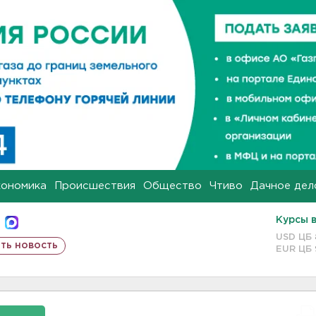
кономика
Происшествия
Общество
Чтиво
Дачное дел
Курсы 
USD ЦБ
ть новость
EUR ЦБ