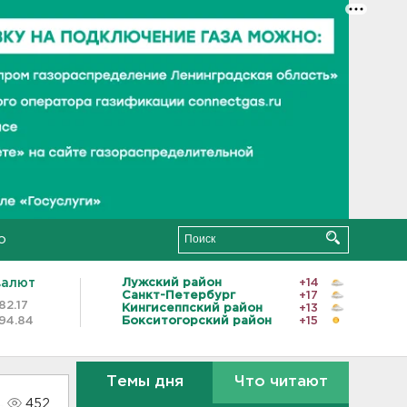
о
валют
Лужский район
+14
Санкт-Петербург
+17
82.17
Кингисеппский район
+13
94.84
Бокситогорский район
+15
Темы дня
Что читают
452