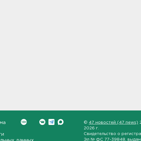
ма
©
47 новостей (47 news)
2026 г.
ти
Свидетельство о регистр
Эл № ФС 77-39848
, выда
льных данных