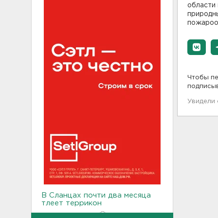
области
природны
пожароо
Чтобы пе
подписы
Увидели
В Сланцах почти два месяца
тлеет террикон
21:55, 07.08.2026