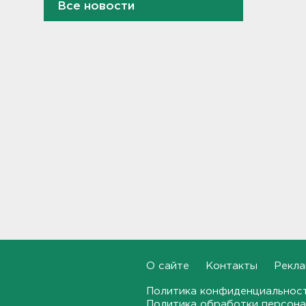
Все новости
Дом культуры в Вознесенье
реконструируют
21:34, 07.08.2026
Новые лекарства могут
включить в список жизненно
необходимых в России
20:56, 07.08.2026
Жители Ленобласти могут
воспользоваться 110
цифровыми сервисами в МАХ
20:35, 07.08.2026
Тройняшек выписали из
Ленинградского
перинатального центра
О сайте
Контакты
Рекла
20:16, 07.08.2026
Политика конфиденциальнос
Политика обработки персона
Больше часа.