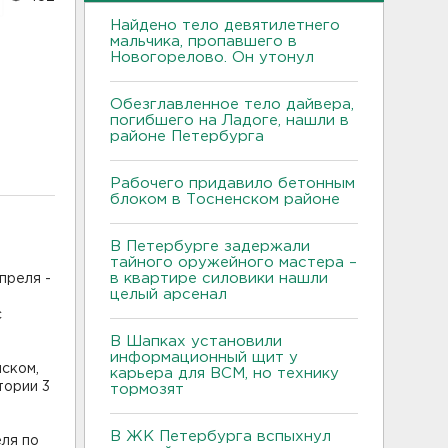
Найдено тело девятилетнего
мальчика, пропавшего в
Новогорелово. Он утонул
Обезглавленное тело дайвера,
погибшего на Ладоге, нашли в
районе Петербурга
Рабочего придавило бетонным
блоком в Тосненском районе
В Петербурге задержали
тайного оружейного мастера –
в квартире силовики нашли
преля -
целый арсенал
с
В Шапках установили
информационный щит у
шском,
карьера для ВСМ, но технику
тории 3
тормозят
В ЖК Петербурга вспыхнул
ля по