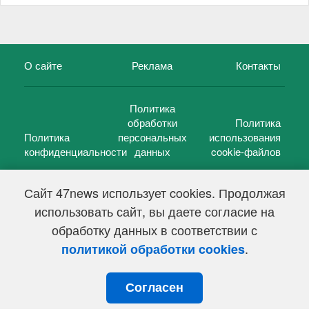
О сайте
Реклама
Контакты
Политика
обработки
Политика
Политика
персональных
использования
конфиденциальности
данных
cookie-файлов
Сайт 47news использует cookies. Продолжая
использовать сайт, вы даете согласие на
©
47 новостей (47 news)
2005 — 2026 г.
обработку данных в соответствии с
Свидетельство о регистрации СМИ Эл № ФС 77-39848, выдано
Федеральной службой по надзору в сфере связи,
.
политикой обработки cookies
информационных технологий и массовых коммуникаций
(Роскомнадзор) от 18 мая 2010г.
Согласен