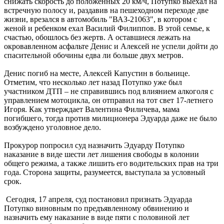
снижать скорость до положенных 20 км/ч, Потупко выехал на
встречную полосу и, раздавив на пешеходном переходе две
жизни, врезался в автомобиль "ВАЗ-21063", в котором с
женой и ребенком ехал Василий Филиппов. В этой семье, к
счастью, обошлось без жертв. А оставшиеся лежать на
окровавленном асфальте Денис и Алексей не успели дойти до
спасительной обочины едва ли больше двух метров.
Денис погиб на месте, Алексей Капустин в больнице.
Отметим, что несколько лет назад Потупко уже был
участником ДТП – не справившись под влиянием алкоголя с
управлением мотоцикла, он отправил на тот свет 17-летнего
Игоря. Как утверждает Валентина Филичева, мама
погибшего, тогда против милиционера Эдуарда даже не было
возбуждено уголовное дело.
Прокурор попросил суд назначить Эдуарду Потупко
наказание в виде шести лет лишения свободы в колонии
общего режима, а также лишить его водительских прав на три
года. Сторона защиты, разумеется, выступала за условный
срок.
Сегодня, 17 апреля, суд постановил признать Эдуарда
Потупко виновным по предъявленному обвинению и
назначить ему наказание в виде пяти с половиной лет