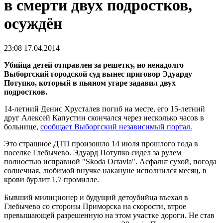
в смерти двух подростков,
осуждён
23:08 17.04.2014
Убийца детей отправлен за решетку, но ненадолго
Выборгский городской суд вынес приговор Эдуарду
Потупко, который в пьяном угаре задавил двух
подростков.
14-летний Денис Хрусталев погиб на месте, его 15-летний
друг Алексей Капустин скончался через несколько часов в
больнице,
сообщает Выборгский независимый портал.
Это страшное ДТП произошло 14 июля прошлого года в
поселке Глебычево. Эдуард Потупко сидел за рулем
полностью исправной "Skoda Octavia". Асфальт сухой, погода
солнечная, любимой внучке накануне исполнился месяц, в
крови бурлит 1,7 промилле.
Бывший милиционер и будущий детоубийца въехал в
Глебычево со стороны Приморска на скорости, втрое
превышающей разрешенную на этом участке дороги. Не став