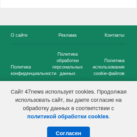
О сайте
Реклама
Контакты
Политика
обработки
Политика
Политика
персональных
использования
конфиденциальности
данных
cookie-файлов
Сайт 47news использует cookies. Продолжая
использовать сайт, вы даете согласие на
©
47 новостей (47 news)
2005 — 2026 г.
обработку данных в соответствии с
Свидетельство о регистрации СМИ Эл № ФС 77-39848, выдано
Федеральной службой по надзору в сфере связи,
.
политикой обработки cookies
информационных технологий и массовых коммуникаций
(Роскомнадзор) от 18 мая 2010г.
Согласен