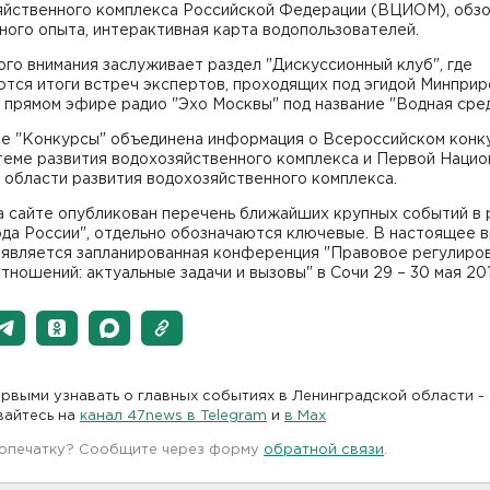
яйственного комплекса Российской Федерации (ВЦИОМ), обз
ого опыта, интерактивная карта водопользователей.
го внимания заслуживает раздел "Дискуссионный клуб", где
ются итоги встреч экспертов, проходящих под эгидой Минпри
 прямом эфире радио "Эхо Москвы" под название "Водная сред
ле "Конкурсы" объединена информация о Всероссийском конк
теме развития водохозяйственного комплекса и Первой Нацио
 области развития водохозяйственного комплекса.
а сайте опубликован перечень ближайших крупных событий в 
да России", отдельно обозначаются ключевые. В настоящее 
 является запланированная конференция "Правовое регулиро
тношений: актуальные задачи и вызовы" в Сочи 29 – 30 мая 201
рвыми узнавать о главных событиях в Ленинградской области -
вайтесь на
канал 47news в Telegram
и
в Maх
 опечатку? Сообщите через форму
обратной связи
.