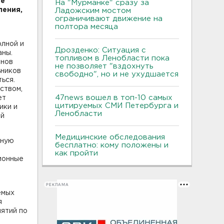
не
На "Мурманке" сразу за
ления,
Ладожским мостом
ограничивают движение на
полтора месяца
олной и
Дрозденко: Ситуация с
аны.
топливом в Ленобласти пока
онов
не позволяет "вздохнуть
ьников
свободно", но и не ухудшается
ься.
ством,
47news вошел в топ-10 самых
ет
цитируемых СМИ Петербурга и
ики и
Ленобласти
ий
Медицинские обследования
нную
бесплатно: кому положены и
как пройти
ионные
РЕКЛАМА
емых
я
ятий по