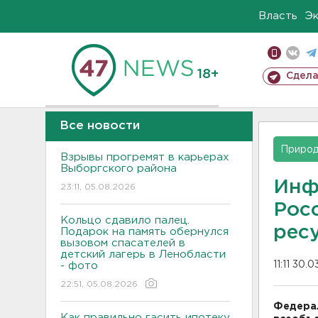
Власть
Э
18+
Сдела
Все новости
Приро
Взрывы прогремят в карьерах
Выборгского района
Инф
23:11, 05.08.2026
Росс
Кольцо сдавило палец.
рес
Подарок на память обернулся
вызовом спасателей в
детский лагерь в Ленобласти
11:11 30.
- фото
22:51, 05.08.2026
Федера
Как правильно гасить ипотеку