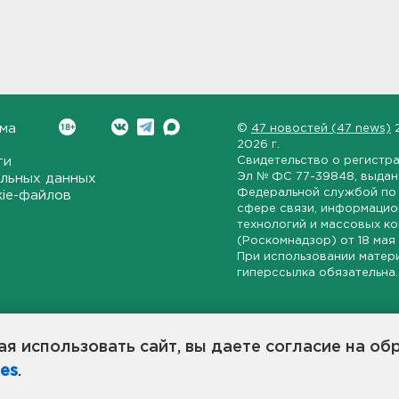
ма
©
47 новостей (47 news)
2026 г.
ти
Свидетельство о регистр
Эл № ФС 77-39848
, выда
льных данных
Федеральной службой по 
kie-файлов
сфере связи, информаци
технологий и массовых к
(Роскомнадзор) от
18 мая
При использовании матер
гиперссылка обязательна.
ет-издание, направленное на всестороннее освещение политиче
ской области, экономической и инвестиционной активности в ре
я использовать сайт, вы даете согласие на об
7 новостей» станет популярной и конструктивной площадкой дл
es
.
оисходят в 47-м регионе России.