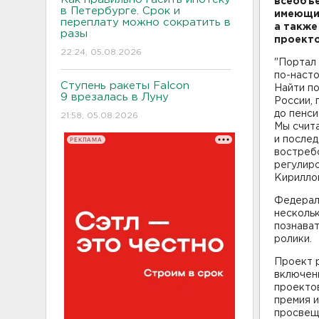
всеобъе
в Петербурге. Срок и
имеющим
переплату можно сократить в
а также
разы
проекто
22:24, 05.08.2026
"Портал 
по-наст
Ступень ракеты Falcon
Найти п
9 врезалась в Луну
России, 
до пенси
21:58, 05.08.2026
Мы счит
и послед
РЕКЛАМА
востребо
регулир
Кирилло
Федерал
несколь
познава
ролики.
Проект 
включен
проектов
премия 
просвещ