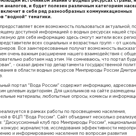
млющим источником знаний о водных ресурсах страны, 
 аналогов, и будет полезен различным категориям насе
 включит в себя ряд разнообразных коммуникационных
в "водной" тематики.
предоставляет всем возможность пользоваться актуальной, п
оящему доступной информацией о водных ресурсах нашей стр
олезную для себя информацию здесь смогут жители всех реги
представители всех социальных и возрастных групп – от школ
онеров. Все заинтересованные получат возможность высказат
аем очень важным расширение нашего взаимодействия с обще
овательно работаем над этим. Не сомневаюсь, что портал буд
ван", - сказал директор департамента государственной полит
ования в области водных ресурсов Минприроды России Дмитр
в.
ьный портал "Вода России" содержит информацию, адресова
ким целевым аудиториям. Для школьников на сайте размещены
тельные материалы, любопытные опросы, комиксы и информац
реализуется в рамках работы по просвещению населения,
ной в ФЦП "Вода России". Сайт объединит несколько реализу
: "Дискуссионный клуб про Минприроды России", национальна
и конкурс журналистов, исследования эффективности меропри
ению и информированию населения по вопросам развития