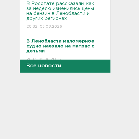
В Росстате рассказали, как
за неделю изменились цены
на бензин в Ленобласти и
других регионах
20:32, 05.08.2026
В Ленобласти маломерное
судно наехало на матрас с
детьми
20:13, 05.08.2026
Все новости
Почему пробелы в памяти —
это не всегда плохо,
раскрыла психолог
19:54, 05.08.2026
Обезглавленное тело
дайвера продолжают искать
в Ладоге
19:35, 05.08.2026
В Сибири нашли экипаж