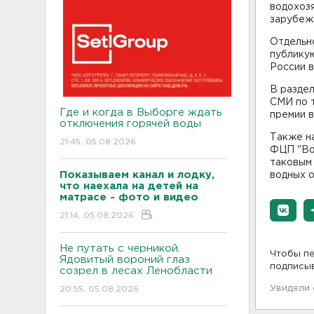
водохоз
зарубежн
Отдельно
публику
России в
В разде
СМИ по 
Где и когда в Выборге ждать
премии в
отключения горячей воды
Также н
21:45, 05.08.2026
ФЦП "Во
таковым
Показываем канал и лодку,
водных о
что наехала на детей на
матрасе - фото и видео
21:14, 05.08.2026
Не путать с черникой.
Чтобы пе
Ядовитый вороний глаз
подписы
созрел в лесах Ленобласти
Увидели
20:55, 05.08.2026