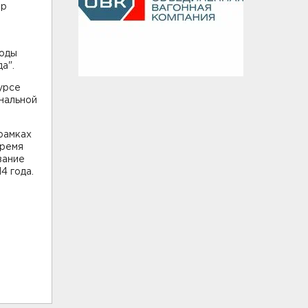
ор
роды
а".
урсе
нальной
рамках
время
вание
4 года.