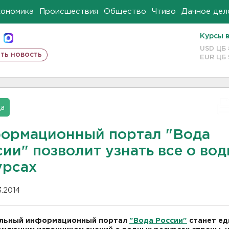
кономика
Происшествия
Общество
Чтиво
Дачное дел
Курсы 
USD ЦБ
ть новость
EUR ЦБ
да
ормационный портал "Вода
ии" позволит узнать все о во
урсах
03.2014
льный информационный портал
"Вода России"
станет е