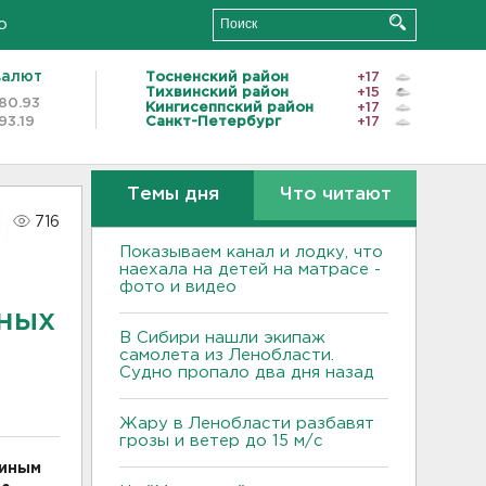
о
валют
Тосненский район
+17
Тихвинский район
+15
80.93
Кингисеппский район
+17
93.19
Санкт-Петербург
+17
Темы дня
Что читают
716
Показываем канал и лодку, что
наехала на детей на матрасе -
фото и видео
дных
В Сибири нашли экипаж
самолета из Ленобласти.
Судно пропало два дня назад
Жару в Ленобласти разбавят
грозы и ветер до 15 м/с
диным