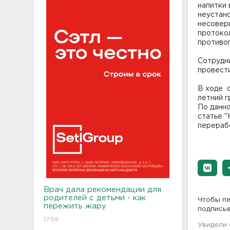
напитки
неустан
несовер
протоко
противо
Сотрудн
провести
В ходе 
летний г
По данн
статье "
перерабо
Врач дала рекомендации для
родителей с детьми - как
Чтобы пе
пережить жару
подписы
17:59
Увидели