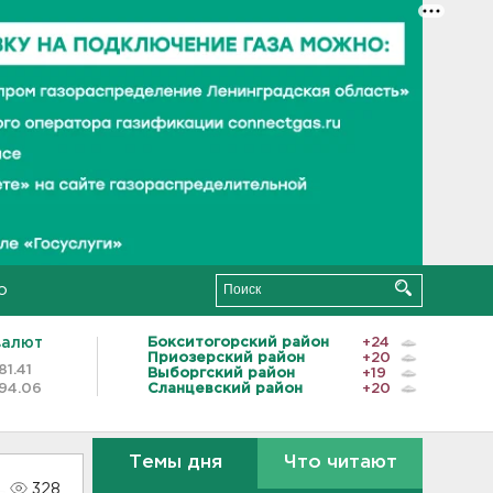
о
валют
Бокситогорский район
+24
Приозерский район
+20
81.41
Выборгский район
+19
94.06
Сланцевский район
+20
Темы дня
Что читают
328