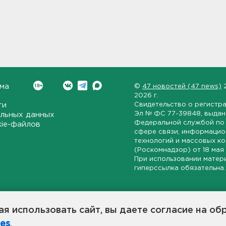
ма
©
47 новостей (47 news)
2026 г.
ти
Свидетельство о регистр
Эл № ФС 77-39848
, выда
льных данных
Федеральной службой по 
kie-файлов
сфере связи, информаци
технологий и массовых к
(Роскомнадзор) от
18 мая
При использовании матер
гиперссылка обязательна.
ет-издание, направленное на всестороннее освещение политиче
ской области, экономической и инвестиционной активности в ре
я использовать сайт, вы даете согласие на об
7 новостей» станет популярной и конструктивной площадкой дл
es
.
оисходят в 47-м регионе России.