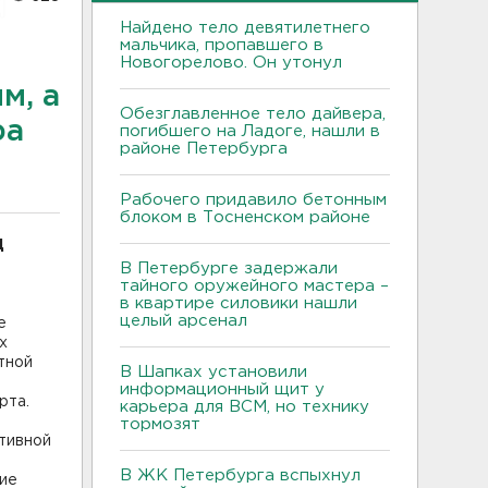
Найдено тело девятилетнего
мальчика, пропавшего в
Новогорелово. Он утонул
м, а
Обезглавленное тело дайвера,
ра
погибшего на Ладоге, нашли в
районе Петербурга
Рабочего придавило бетонным
блоком в Тосненском районе
Д
В Петербурге задержали
тайного оружейного мастера –
в квартире силовики нашли
целый арсенал
е
х
тной
В Шапках установили
информационный щит у
рта.
карьера для ВСМ, но технику
тормозят
тивной
В ЖК Петербурга вспыхнул
ие