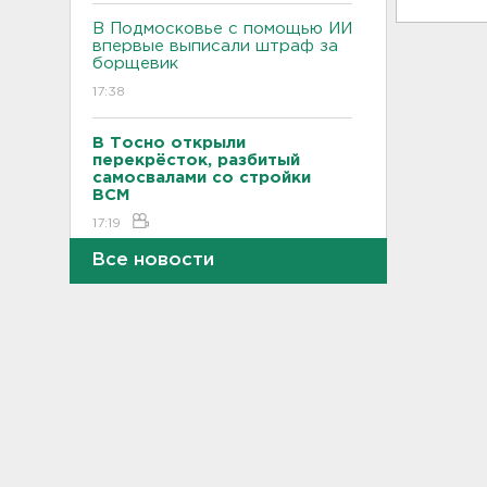
В Подмосковье с помощью ИИ
впервые выписали штраф за
борщевик
17:38
В Тосно открыли
перекрёсток, разбитый
самосвалами со стройки
ВСМ
17:19
Все новости
В вузы Петербурга по квоте
для участников СВО и их
детей поступили 3,4 тысячи
человек
16:57
Найдено тело
девятилетнего мальчика,
пропавшего в
Новогорелово. Он утонул
16:41