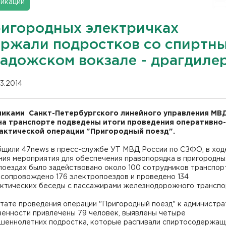
икации
ригородных электричках
ержали подростков со спиртны
Ладожском вокзале - драгдиле
03.2014
иками Санкт-Петербургского линейного управления МВ
на транспорте подведены итоги проведения оперативно-
ктической операции "Пригородный поезд".
бщили 47news в пресс-службе УТ МВД России по СЗФО, в ход
ния мероприятия для обеспечения правопорядка в пригородны
поездах было задействовано около 100 сотрудников транспор
 сопровождено 176 электропоездов и проведено 134
ктических беседы с пассажирами железнодорожного транспо
тате проведения операции "Пригородный поезд" к администра
венности привлечены 79 человек, выявлены четыре
шеннолетних подростка, которые распивали спиртосодержащ