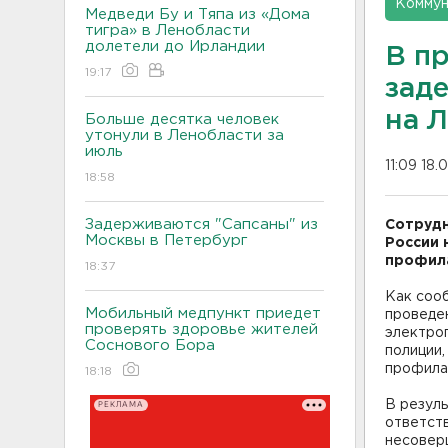
Коммун
Медведи Бу и Тяпа из «Дома
тигра» в Ленобласти
долетели до Ирландии
В п
19:17
зад
на 
Больше десятка человек
утонули в Ленобласти за
июль
11:09 18.
18:58
Задерживаются "Сапсаны" из
Сотрудн
Москвы в Петербург
России 
профила
18:37
Как соо
Мобильный медпункт приедет
проведе
проверять здоровье жителей
электро
Соснового Бора
полиции,
профила
18:18
В резуль
РЕКЛАМА
ответст
несовер