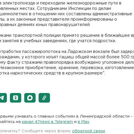
 в электропоезде и переходили железнодорожные пути в
овленных местах. Сотрудниками Инспекции по делам
шеннолетних в отношении них составлены административные
лы, а их законные представители проинформированы о
правных деяниях юных правонарушителей.
иками транспортной полиции принято решение в ближайшее 
 занятия в учебных заведениях, где учатся подростки.
отработки пассажиропотока на Ладожском вокзале был задер
ражданин, у которого изъят гашиш общей массой более 500 г
ому факту стражами правопорядка возбуждено уголовное дел
Незаконное приобретение, хранение, перевозка, изготовление
тка наркотических средств в крупном размере".
рвыми узнавать о главных событиях в Ленинградской области -
вайтесь на
канал 47news в Telegram
и
в Maх
 опечатку? Сообщите через форму
обратной связи
.