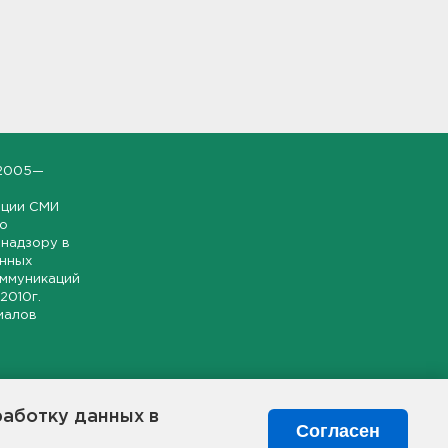
2005—
ации СМИ
но
надзору в
онных
оммуникаций
 2010г.
иалов
ской и
гионе.
работку данных в
я свободного
Согласен