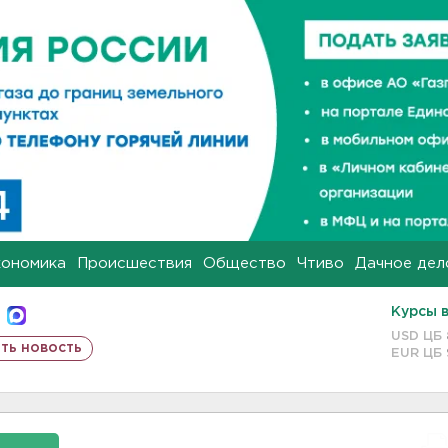
кономика
Происшествия
Общество
Чтиво
Дачное дел
Курсы 
USD ЦБ
ть новость
EUR ЦБ