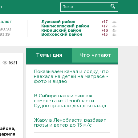
о
валют
Лужский район
+17
Кингисеппский район
+17
80.93
Киришский район
+16
93.19
Волховский район
+15
Темы дня
Что читают
1631
Показываем канал и лодку, что
наехала на детей на матрасе -
фото и видео
В Сибири нашли экипаж
самолета из Ленобласти.
Судно пропало два дня назад
Жару в Ленобласти разбавят
грозы и ветер до 15 м/с
айона,
дарила