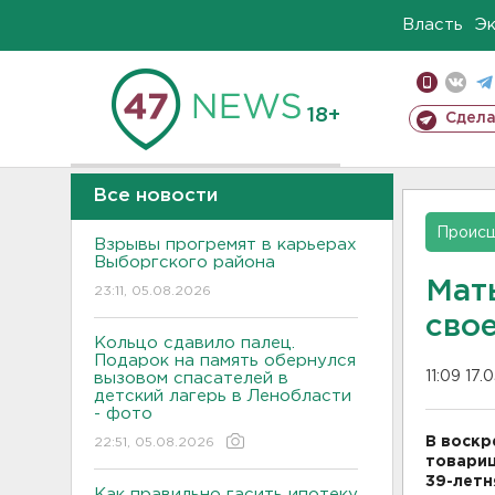
Власть
Э
18+
Сдела
Все новости
Проис
Взрывы прогремят в карьерах
Выборгского района
Мат
23:11, 05.08.2026
свое
Кольцо сдавило палец.
Подарок на память обернулся
11:09 17.
вызовом спасателей в
детский лагерь в Ленобласти
- фото
В воскр
22:51, 05.08.2026
товарищ
39-летн
Как правильно гасить ипотеку