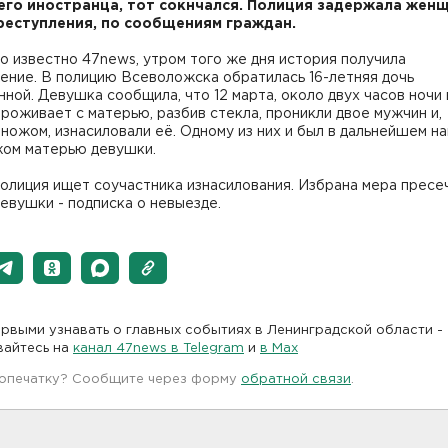
его иностранца, тот сокнчался. Полиция задержала женщ
реступления, по сообщениям граждан.
о известно 47news, утром того же дня история получила
ение. В полицию Всеволожска обратилась 16-летняя дочь
ной. Девушка сообщила, что 12 марта, около двух часов ночи 
проживает с матерью, разбив стекла, проникли двое мужчин и,
ножом, изнасиловали её. Одному из них и был в дальнейшем н
жом матерью девушки.
олиция ищет соучастника изнасилования. Избрана мера пресе
евушки - подписка о невыезде.
рвыми узнавать о главных событиях в Ленинградской области -
вайтесь на
канал 47news в Telegram
и
в Maх
 опечатку? Сообщите через форму
обратной связи
.