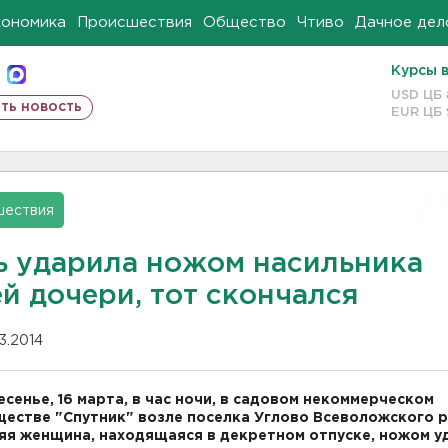
кономика
Происшествия
Общество
Чтиво
Дачное дел
Курсы 
USD ЦБ
ть новость
EUR ЦБ
шествия
ь ударила ножом насильника
й дочери, тот скончался
03.2014
есенье, 16 марта, в час ночи, в садовом некоммерческом
естве "Спутник" возле поселка Углово Всеволожского р
яя женщина, находящаяся в декретном отпуске, ножом у