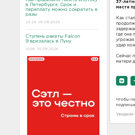
37-летн
в Петербурге. Срок и
месте п
переплату можно сократить в
разы
Как стал
22:24, 05.08.2026
продолж
задержан
где она 
Ступень ракеты Falcon
угрожая 
9 врезалась в Луну
удар но
21:58, 05.08.2026
Сейчас п
РЕКЛАМА
матери д
Чтобы пе
подписы
Увидели