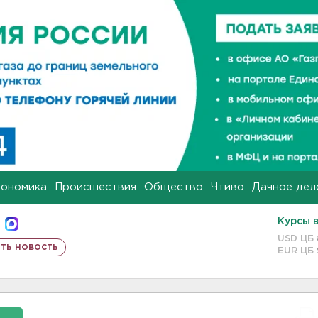
кономика
Происшествия
Общество
Чтиво
Дачное дел
Курсы 
USD ЦБ
ть новость
EUR ЦБ