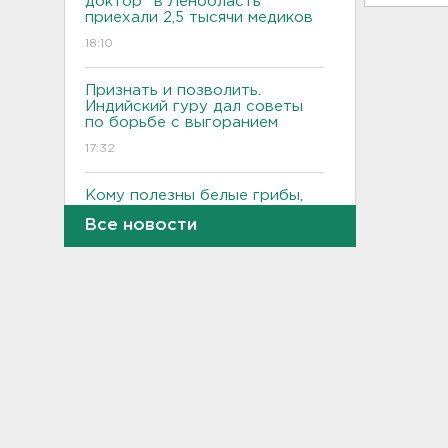
доктор" в Ленобласть
приехали 2,5 тысячи медиков
18:10
Признать и позволить.
Индийский гуру дал советы
по борьбе с выгоранием
17:32
Кому полезны белые грибы,
рассказал диетолог
Все новости
17:00
От шести до 25 с плюсом -
погода в Ленобласти на
воскресенье
16:30
Гаражная амнистия и
лекарства. Какие законы
вступают в силу в августе
16:00