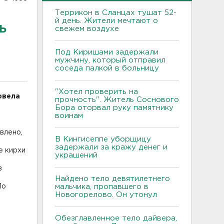
Террикон в Сланцах тушат 52-
й день. Жители мечтают о
ь
свежем воздухе
Под Киришами задержали
мужчину, который отправил
соседа палкой в больницу
"Хотел проверить на
овела
прочность". Житель Соснового
Бора оторвал руку памятнику
воинам
влено,
В Кингисеппе уборщицу
задержали за кражу денег и
е кирхи
украшений
в
Найдено тело девятилетнего
По
мальчика, пропавшего в
Новогорелово. Он утонул
Обезглавленное тело дайвера,