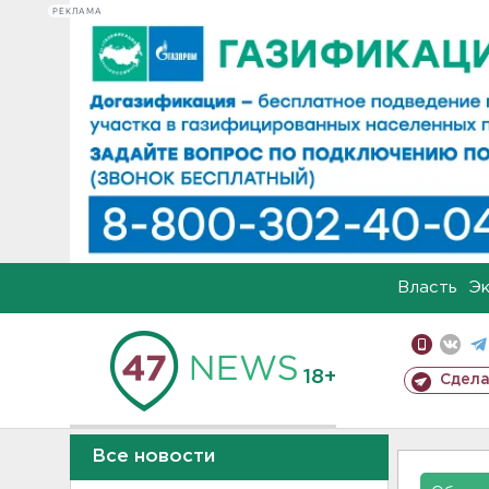
РЕКЛАМА
Власть
Э
18+
Сдела
Все новости