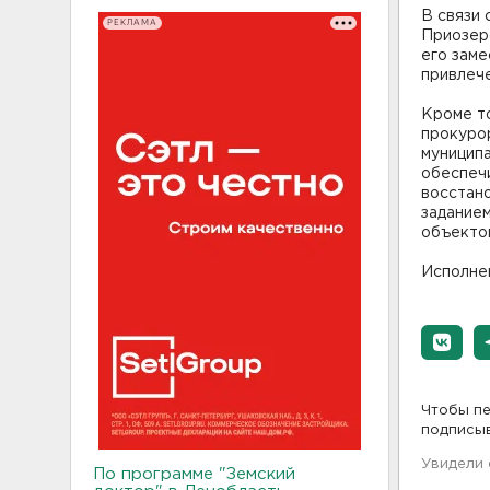
В связи
РЕКЛАМА
Приозер
его зам
привлече
Кроме т
прокуро
муниципа
обеспеч
восстано
заданием
объектов
Исполне
Чтобы пе
подписы
Увидели
По программе "Земский