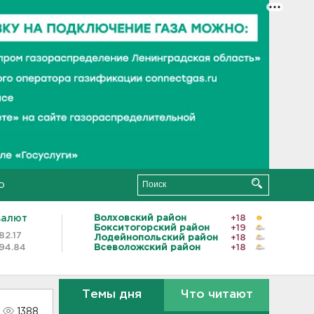
о
валют
Волховский район
+18
Бокситогорский район
+19
82.17
Лодейнопольский район
+18
94.84
Всеволожский район
+18
Темы дня
Что читают
1388