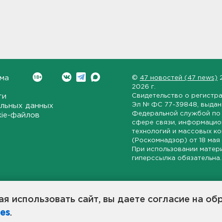
ма
©
47 новостей (47 news)
2026 г.
ти
Свидетельство о регистр
Эл № ФС 77-39848
, выда
льных данных
Федеральной службой по 
kie-файлов
сфере связи, информаци
технологий и массовых к
(Роскомнадзор) от
18 мая
При использовании матер
гиперссылка обязательна.
ет-издание, направленное на всестороннее освещение политиче
ской области, экономической и инвестиционной активности в ре
я использовать сайт, вы даете согласие на об
7 новостей» станет популярной и конструктивной площадкой дл
es
.
оисходят в 47-м регионе России.