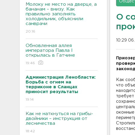
Общес
Молоку не место на дверце, а
бананам – внизу. Как
правильно заполнять
О с
холодильник, объяснили
санврачи
про
20:16
10:29 06
Обновленная аллея
императора Павла I
открылась в Гатчине
Приозер
19:46
проверк
законод
Администрация Ленобласти:
Как соо
Борьба с огнем на
что объе
терриконе в Сланцах
находит
приносит результаты
требует 
19:14
сохранн
централь
оконные
Как не наткнуться на грибы-
перимет
двойники – инструкция от
лесничества
Стропиль
восстан
18:42