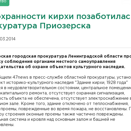
тво
охранности кирхи позаботилас
куратура Приозерска
.03.2014
ская городская прокуратура Ленинградской области пр
у соблюдения органами местного самоуправления
ательства об охране объектов культурного наследия.
бщили 47news в пресс-службе областной прокуратуры, устано
кт историко-культурного наследия "Здание кирхи, 1928 года"
ся в неудовлетворительном состоянии, центральное помещени
капитального ремонта, отсутствует охранная сигнализация,
ость объекта не обеспечена, отсутствует электроснабжение 
ном зале. Кроме того, здание отключено от теплоснабжения,
 проемы, поврежденные во время пожара, не восстановлены. 
ру строения оконные проемы также частично повреждены.
ная система и кровля над основным залом и башней не
овлены.