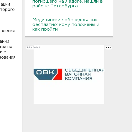
погибшего на Ладоге, нашли в
рации
районе Петербурга
оторого
Медицинские обследования
бесплатно: кому положены и
как пройти
явление
ании
тий по
РЕКЛАМА
и с
зования