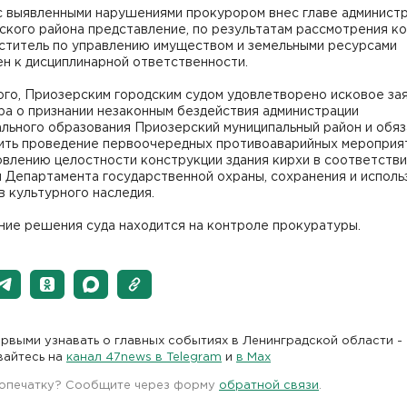
 с выявленными нарушениями прокурором внес главе админист
ского района представление, по результатам рассмотрения к
еститель по управлению имуществом и земельными ресурсами
н к дисциплинарной ответственности.
ого, Приозерским городским судом удовлетворено исковое за
ра о признании незаконным бездействия администрации
льного образования Приозерский муниципальный район и обяз
ить проведение первоочередных противоаварийных мероприя
влению целостности конструкции здания кирхи в соответстви
 Департамента государственной охраны, сохранения и исполь
 культурного наследия.
ние решения суда находится на контроле прокуратуры.
рвыми узнавать о главных событиях в Ленинградской области -
вайтесь на
канал 47news в Telegram
и
в Maх
 опечатку? Сообщите через форму
обратной связи
.