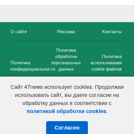
О сайте
Реклама
Контакты
Политика
обработки
Политика
Политика
персональных
использования
конфиденциальности
данных
cookie-файлов
Сайт 47news использует cookies. Продолжая
использовать сайт, вы даете согласие на
©
47 новостей (47 news)
2005 — 2026 г.
обработку данных в соответствии с
Свидетельство о регистрации СМИ Эл № ФС 77-39848, выдано
Федеральной службой по надзору в сфере связи,
.
политикой обработки cookies
информационных технологий и массовых коммуникаций
(Роскомнадзор) от 18 мая 2010г.
Согласен