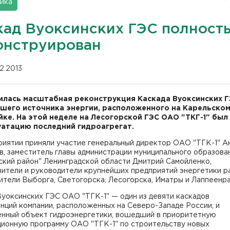
ика
кад Вуоксинских ГЭС полност
онструирован
12.2013
лась масштабная реконструкция Каскада Вуоксинских Г
шего источника энергии, расположенного на Карельско
ке. На этой неделе на Лесогорской ГЭС ОАО "ТКГ-1" был
уатацию последний гидроагрегат.
риятии приняли участие генеральный директор ОАО "ТГК-1" А
, заместитель главы администрации муниципального образова
ский район" Ленинградской области Дмитрий Самойленко,
ители и руководители крупнейших предприятий энергетики ра
тели Выборга, Светогорска, Лесогорска, Иматры и Лаппеенра
уоксинских ГЭС ОАО "ТГК-1" — один из девяти каскадов
нций компании, расположенных на Северо-Западе России, и
енный объект гидроэнергетики, вошедший в приоритетную
ционную программу ОАО "ТГК-1" по строительству новых