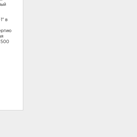
ный
1" в
ергию
ая
 500