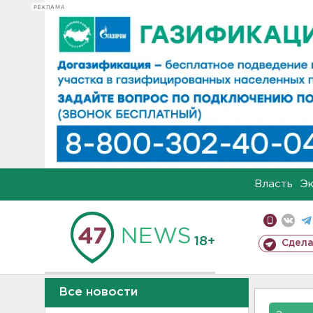
РЕКЛАМА
Власть
Э
18+
Сдела
Все новости