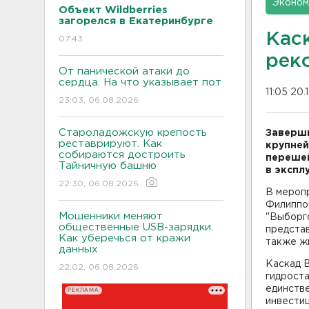
Эконом
Объект Wildberries
загорелся в Екатеринбурге
Кас
07:43
рек
От панической атаки до
сердца. На что указывает пот
11:05 20.
23:03, 06.08.2026
Староладожскую крепость
Заверши
реставрируют. Как
крупней
собираются достроить
перешей
Тайничную башню
в экспл
22:30, 06.08.2026
В мероп
Филиппов
Мошенники меняют
"Выборг
общественные USB-зарядки.
представ
Как уберечься от кражи
также жи
данных
Каскад В
22:02, 06.08.2026
гидроста
единств
РЕКЛАМА
инвести