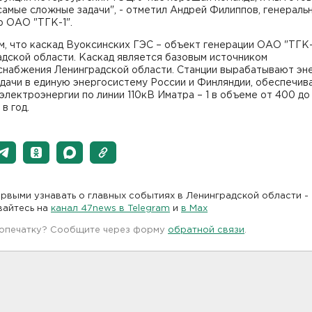
амые сложные задачи", - отметил Андрей Филиппов, генераль
р ОАО "ТГК-1".
, что каскад Вуоксинских ГЭС – объект генерации ОАО "ТГК-
дской области. Каскад является базовым источником
снабжения Ленинградской области. Станции вырабатывают эн
дачи в единую энергосистему России и Финляндии, обеспечив
электроэнергии по линии 110кВ Иматра – 1 в объеме от 400 до
в год.
рвыми узнавать о главных событиях в Ленинградской области -
вайтесь на
канал 47news в Telegram
и
в Maх
 опечатку? Сообщите через форму
обратной связи
.