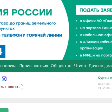
кономика
Происшествия
Общество
Чтиво
Дачное дел
Курсы 
USD ЦБ
ть новость
EUR ЦБ