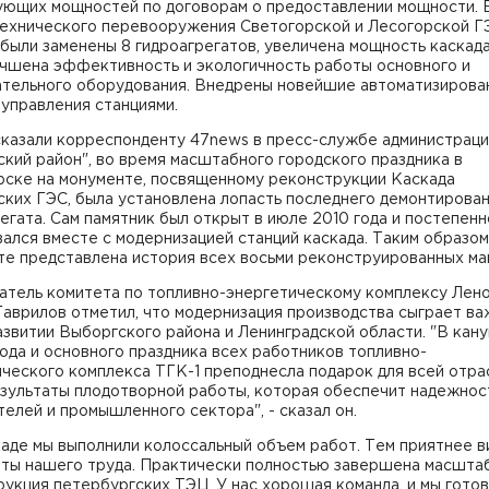
ующих мощностей по договорам о предоставлении мощности. 
технического перевооружения Светогорской и Лесогорской Г
были заменены 8 гидроагрегатов, увеличена мощность каскад
учшена эффективность и экологичность работы основного и
ательного оборудования. Внедрены новейшие автоматизирова
управления станциями.
сказали корреспонденту 47news в пресс-службе администрац
кий район", во время масштабного городского праздника в
рске на монументе, посвященному реконструкции Каскада
ских ГЭС, была установлена лопасть последнего демонтирова
егата. Сам памятник был открыт в июле 2010 года и постепенн
ался вместе с модернизацией станций каскада. Таким образом
те представлена история всех восьми реконструированных ма
атель комитета по топливно-энергетическому комплексу Лен
Гаврилов отметил, что модернизация производства сыграет в
азвитии Выборгского района и Ленинградской области. "В кану
ода и основного праздника всех работников топливно-
ческого комплекса ТГК-1 преподнесла подарок для всей отра
езультаты плодотворной работы, которая обеспечит надежнос
елей и промышленного сектора", - сказал он.
аде мы выполнили колоссальный объем работ. Тем приятнее в
аты нашего труда. Практически полностью завершена масшта
укция петербургских ТЭЦ. У нас хорошая команда, и мы гото