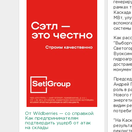
генерир
рамках 
Каскада 
МВт, ул
вспомог
системы 
Как рас
"Выборгс
Светого
Вуоксин
гидроагр
достраив
монумен
Председ
Андрей 
роль в р
Нового г
энергети
видим р
потребит
От Wildberries — со справкой.
Как предпринимателям
"На Каск
подтвердить ущерб от атак
результ
на склады
реконстр