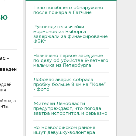
Тело погибшего обнаружено
после пожара в Гатчине
ью
Руководителя ячейки
мормонов из Выборга
задержали за финансирование
ФБК*
Назначено первое заседание
ЭС –
по делу об убийстве 9-летнего
м
мальчика из Петербурга
 введен
Лобовая авария собрала
пробку больше 8 км на "Коле"
ндрей
- фото
ния
йона, а
Жителей Ленобласти
нты.
предупреждают, что погода
завтра испортится, и серьезно
Во Всеволожском районе
ищут девушку-волонтера