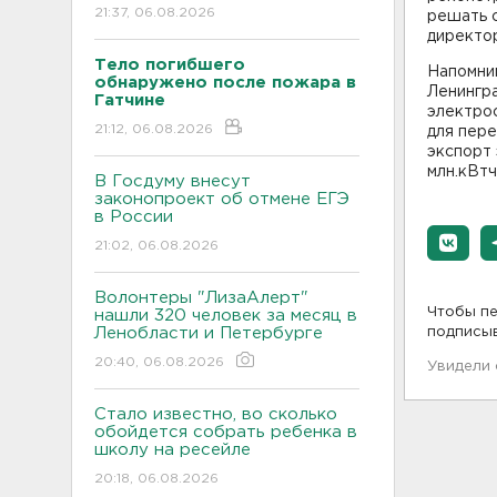
21:37, 06.08.2026
решать с
директо
Тело погибшего
Напомним
обнаружено после пожара в
Ленингра
Гатчине
электро
21:12, 06.08.2026
для пере
экспорт 
млн.кВтч 
В Госдуму внесут
законопроект об отмене ЕГЭ
в России
21:02, 06.08.2026
Волонтеры "ЛизаАлерт"
Чтобы пе
нашли 320 человек за месяц в
Ленобласти и Петербурге
подписы
20:40, 06.08.2026
Увидели
Стало известно, во сколько
обойдется собрать ребенка в
школу на ресейле
20:18, 06.08.2026