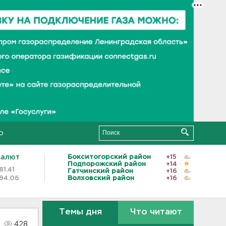
о
валют
Бокситогорский район
+15
Подпорожский район
+14
81.41
Гатчинский район
+16
94.06
Волховский район
+16
Темы дня
Что читают
428