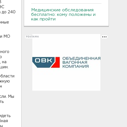
В
ЭС
Медицинские обследования
а до 240
бесплатно: кому положены и
как пройти
нные
ии МО
РЕКЛАМА
нного
о
, на
шин.
области
ажную
н
сли. Мы
ть
идеть
бная
вы