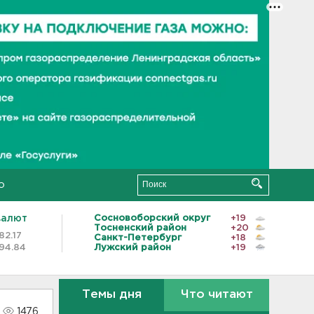
о
валют
Сосновоборский округ
+19
Тосненский район
+20
82.17
Санкт-Петербург
+18
94.84
Лужский район
+19
Темы дня
Что читают
1476