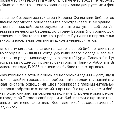
разве что университета – он стал бы чем-то вроде петербург
иблиотека Аалто – теперь главная приманка для русских и фи
.
из самых безрелигиозных стран Европы, Финляндии, библиоте
главное городское общественное пространство. И ее здание,
ственно – важнейшее сооружение, выше ратуши и собора. И
аний вывел некогда беднейшую страну Европы (по уровню дох
еления она болталась где-то в районе Румынии) в мировые ли
нности населения, рейтингам школ и университетов.
лто получил заказ на строительство главной библиотеки втор
ю города в Финляндии, когда уму было всего 32 года, и его зна
натоки по редакционному зданию газеты "Турун Саномат" в Тур
ько реализующемуся проекту санатория в Паймио. Работы в 
лись три года, В 1935 знаменитая библиотека открылась.
разительное в этом в общем то неброском здании – уют, идущ
ых панелей интерьера, волнообразный потолок, глушащий шум
вая" системы освещения. Свет проникает в главный читальный
7 воронкообразных отверстий в крыше. В открытой части биб
ет окон, они заняты книжными полками. Огромные окна рекре
в городской Торкельский парк и из библиотеки открываются
пные, почти японские виды. Все - для тихой, сосредоточенной
ад книгой.