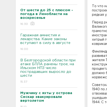
То что н
От шести до 25 с плюсом -
построе
погода в Ленобласти на
редкая у
воскресенье
Перед ре
16:30
Великого
грамотно
Гаражная амнистия и
иностран
лекарства. Какие законы
хитрый г
вступают в силу в августе
коврикам
16:00
Финлянди
развиват
В Белгородской области при
жителя Т
атаке БПЛА ранены трое, на
конструк
Ильском НПЗ число
процвета
пострадавших выросло до
должно б
шести
норвежс
15:37
Советска
1940 по 
Мужчину с яхты у острова
отвоевал
Сескар эвакуировали
ушедшее 
вертолетом
1944. С 
15:12