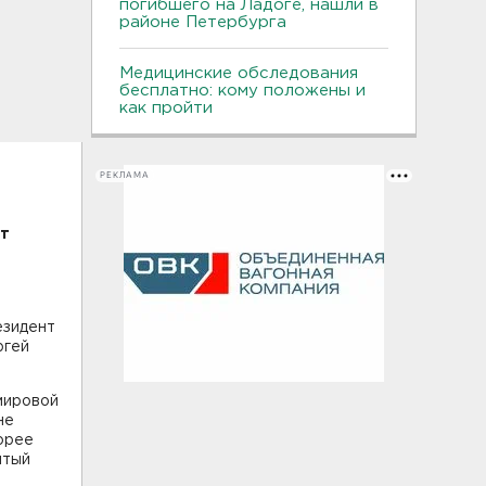
погибшего на Ладоге, нашли в
районе Петербурга
Медицинские обследования
бесплатно: кому положены и
как пройти
РЕКЛАМА
ут
езидент
ргей
мировой
не
корее
итый