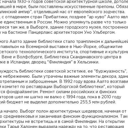
с начала 1930-х годов советской архитектурной школе, дотол
авшей в мире, были поставлены искусственные препоны. Обяз
алинский ампир", отделивший нас от европейского зодчества.
 с отпадением стран Прибалтики, позднее "ар нуво" Аалто яв
не единственным в России. Можно упомянуть разве что только
еся там же, в Выборге, здание городского музея, построенно
у на бастионе Панцерлакс архитектором Уно Ульбергом.
мого Аалто здание библиотеки стало трамплином к дальнейшей
 павильон на Всемирной выставке в Нью-Йорке, общежитие
етского технологического института, спортивные и культурн
 Вене и Волфсбурге, Библиотека Скандинавского центра в
ке в Исландии, дворец "Финляндия" в Хельсинки.
уждость библиотеки советской эстетике, ее "буржуазность",
 к небрежению. Были утрачены важные элементы декора, здан
отрепанным и заброшенным. В 1992 году вдова Аалто возглав
й комитет по реставрации Выборгской библиотеки", который
ся фондрайзингом. Ремонт силами российских и финских
торов шел ни шатко ни валко с 1994 года, пока в 2010 году
ий бюджет не выделил дополнительно 255,5 млн рублей.
а начало. Выборг полон архитектурных шедевров, начиная от
о средневековья и заканчивая финским функционализмом. Так
рхитектуры не встретишь и в самой Финляндии. На открытии
ки Тарья Халонен выразила надежду на то, что реставрация