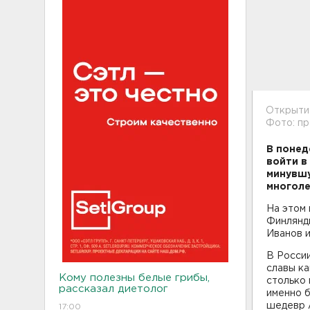
Открыти
Фото: пр
В понед
войти в
минувш
многоле
На этом
Финлянди
Иванов 
В России
славы ка
Кому полезны белые грибы,
столько 
рассказал диетолог
именно б
шедевр А
17:00