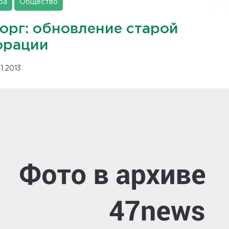
ра
Общество
орг: обновление старой
орации
11.2013