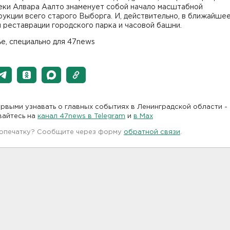
еки Алвара Аалто знаменует собой начало масштабной
укции всего старого Выборга. И, действительно, в ближайше
 реставрации городского парка и часовой башни.
е, специально для 47news
рвыми узнавать о главных событиях в Ленинградской области -
вайтесь на
канал 47news в Telegram
и
в Maх
 опечатку? Сообщите через форму
обратной связи
.