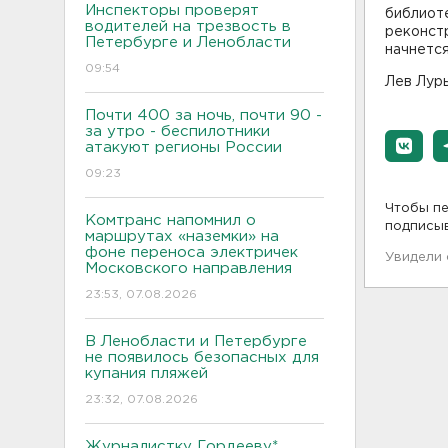
Инспекторы проверят
библиот
водителей на трезвость в
реконстр
Петербурге и Ленобласти
начнется
09:54
Лев Лурь
Почти 400 за ночь, почти 90 -
за утро - беспилотники
атакуют регионы России
09:23
Чтобы пе
Комтранс напомнил о
подписы
маршрутах «наземки» на
фоне переноса электричек
Увидели
Московского направления
23:53, 07.08.2026
В Ленобласти и Петербурге
не появилось безопасных для
купания пляжей
23:32, 07.08.2026
Журналистку Гордееву*