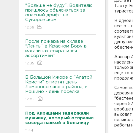
достает 
"Больше не буду". Водителю
Тарту. Б
пришлось объясняться за
туристов
опасный дрифт на
Суворовском
В одной 
всего – 
12:56
соответ
культ зн
После пожара на складе
душу нас
“Ленты” в Красном Бору в
обеспече
магазинах сократился
ассортимент
Аалвар А
населени
12:35
только з
еще тол
В Большой Ижоре с "Агатой
продолжа
Кристи" отметят день
Ломоносовского района, в
Самое по
Рощино - день поселка
деревянн
"бестене
12:05
через 5
вообще н
Под Киришами задержали
выходят 
мужчину, который отправил
великоле
соседа палкой в больницу
работы н
11:44