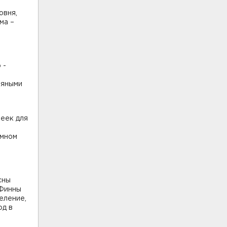
овня,
ма –
 -
и
тяными
л
еек для
омном
сны
 Финны
еление,
од в