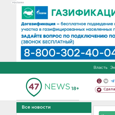
РЕКЛАМА
Власть
Э
18+
Сдела
Все новости