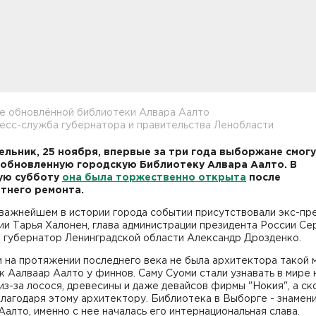
е обновлённой библиотеки Алвара Аалто
есс-служба губернатора и правительства Ленобласти
ельник, 25 ноября, впервые за три года выборжане смог
 обновленную городскую Библиотеку Алвара Аалто. В
ую субботу
она была торжественно открыта
после
тнего ремонта.
 важнейшем в истории города событии присутствовали экс-пр
и Тарья Халонен, глава администрации президента России Се
и губернатор Ленинградской области Александр Дрозденко.
 на протяжении последнего века не была архитектора такой 
к Аалваар Аалто у финнов. Саму Суоми стали узнавать в мире 
из-за лосося, древесины и даже девайсов фирмы "Нокия", а с
лагодаря этому архитектору. Библиотека в Выборге - знамен
алто, именно с нее началась его интернациональная слава.