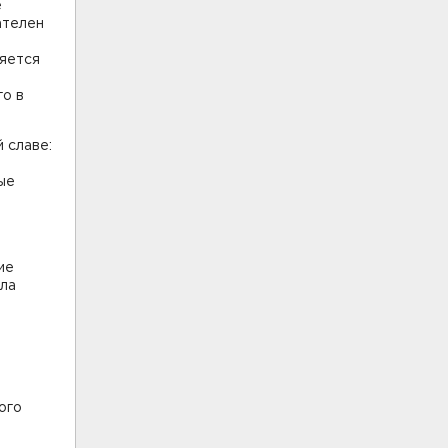
е
ателен
ляется
го в
 славе:
ые
ие
ила
ого