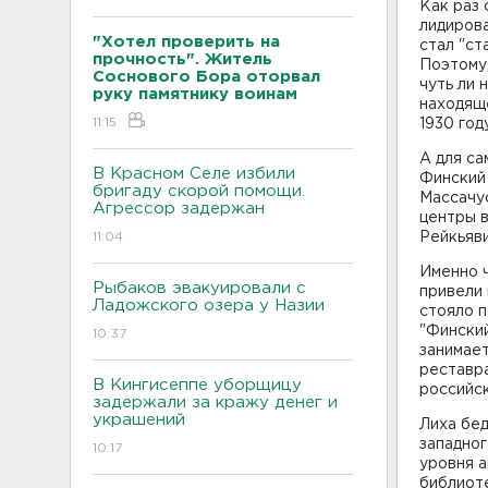
Как раз 
лидиров
"Хотел проверить на
стал "ст
прочность". Житель
Поэтому,
Соснового Бора оторвал
чуть ли 
руку памятнику воинам
находяще
11:15
1930 год
А для са
В Красном Селе избили
Финский
бригаду скорой помощи.
Массачус
Агрессор задержан
центры в
11:04
Рейкьяви
Именно ч
Рыбаков эвакуировали с
привели
Ладожского озера у Назии
стояло п
"Фински
10:37
занимает
реставра
В Кингисеппе уборщицу
российск
задержали за кражу денег и
украшений
Лиха бед
западног
10:17
уровня а
библиоте