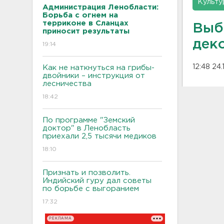
Культу
Администрация Ленобласти:
Борьба с огнем на
терриконе в Сланцах
Выб
приносит результаты
дек
19:14
12:48 24.
Как не наткнуться на грибы-
двойники – инструкция от
лесничества
18:42
По программе "Земский
доктор" в Ленобласть
приехали 2,5 тысячи медиков
18:10
Признать и позволить.
Индийский гуру дал советы
по борьбе с выгоранием
17:32
РЕКЛАМА