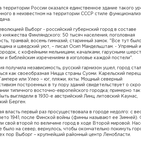
а территории России оказался единственное здание такого ур
нного в неизвестном на территории СССР стиле функционализ
дача.
волюцией Выборг - российский губернский город в составе
 княжества Финляндского: 50 тысяч населения, поголовная
сть, трамвай, восемь гимназий, старинный замок. "Все тут было
щина и шведский уют, – писал Осип Мандельштам. - Упрямый 
ородок, с кофейными мельницами, качалками, гарусными шерс
и и библейским изречениями в изголовье каждой постели".
я получила независимость, русский гарнизон ушел, город ста
ься как своеобразная Ницца страны Суоми. Карельский переш
ампере или Улео – юг, пляжи, яхты. Мощный северный
тивизм построенных в ту пору зданий свидетельствует о скр
нии типичного восточно-европейского городка; примерно так
ыть выглядели в 1930-е австрийский Линц, литовский Каунас,
кий Берген.
я власть первый раз просуществовала в городе недолго: с ве
лето 1941, после Финской войны (финны называют ее Зимней).
и свой второй по величине город в ходе Второй мировой. Нас
было на север, вернулось, чтобы окончательно покинуть гор
тех пор Выборг – крупнейший районный центр Ленобласти.