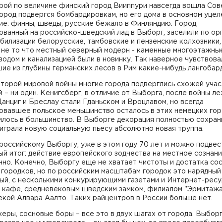
рой по величине финский город Вииппури навсегда вошла Сов
ород подвергся бомбардировкам, но его дома в основном уцел
е: финны, шведы, русские бежало в Финляндию. Город,
ванный на российско-шведский лад в Выборг, заселили по ор
билизации белорусские, тамбовские и пензенские колхозники,
не то что местный северный модерн - каменные многоэтажные
одом и канализацией были в новинку. Так наверное чувствова
е из глубины германских лесов в Рим какие-нибудь лангобар
торой мировой войны многие города подверглись схожей учас
 – ни один. Кенигсберг, в отличие от Выборга, после войны ле
Данциг и Бреслау стали Гданьском и Вроцлавом, но всегда
овавшее польское меньшинство осталось в этих немецких гор
лось в большинство. В Выборге декорация полностью сохран
 играла новую социальную пьесу абсолютно новая труппа.
российскому Выборгу, уже в этом году 70 лет и можно подвес
й итог: действие европейского зодчества на местное сознан
но. Конечно, Выборгу еще не хватает чистоты и достатка со
городков, но по российским масштабам городок это нарядный
ый, с несколькими конкурирующими газетами и Интернет-ресу
 кафе, средневековым шведским замком, филиалом "Эрмитажа
кой Алвара Аалто. Таких райцентров в России больше нет.
еры, сосновые боры – все это в двух шагах от города. Выборг