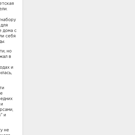
етская
ели.
гнабору
 для
 дома с
ли себя
ды.
ти, но
жал в
одах и
илась,
ти
ие
седних
 и
рсами,
" и
у не