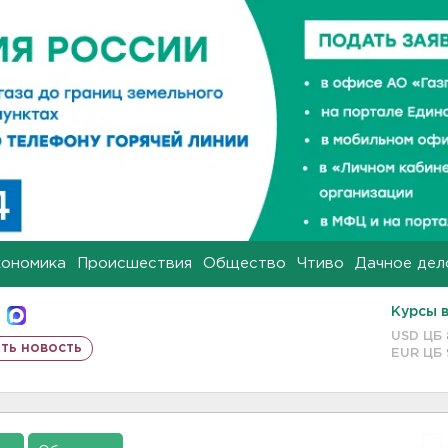
кономика
Происшествия
Общество
Чтиво
Дачное дел
Курсы 
USD ЦБ
ть новость
EUR ЦБ