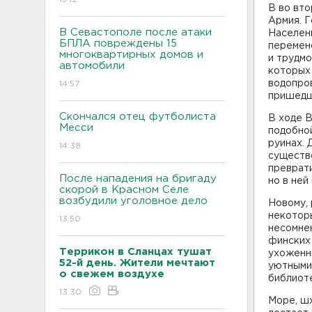
В во вто
Армия. Г
В Севастополе после атаки
Населени
БПЛА повреждены 15
перемено
многоквартирных домов и
и трудмо
автомобили
которых 
водопров
14:57
пришедши
Скончался отец футболиста
В ходе В
Месси
подобной
руинах. 
14:38
существ
преврати
После нападения на бригаду
но в ней
скорой в Красном Селе
возбудили уголовное дело
Новому, 
некоторы
13:50
несомнен
финских 
Террикон в Сланцах тушат
ухоженн
52-й день. Жители мечтают
уютными
о свежем воздухе
библиоте
13:30
Море, шх