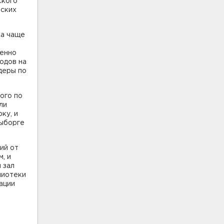
ского
нских
ка чаще
менно
одов на
деры по
ого по
ли
ку, и
Выборге
ий от
, и
 зал
лиотеки
ации