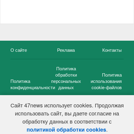
О сайте
Реклама
Контакты
Политика
обработки
Политика
Политика
персональных
использования
конфиденциальности
данных
cookie-файлов
Сайт 47news использует cookies. Продолжая
использовать сайт, вы даете согласие на
©
47 новостей (47 news)
2005 — 2026 г.
обработку данных в соответствии с
Свидетельство о регистрации СМИ Эл № ФС 77-39848, выдано
Федеральной службой по надзору в сфере связи,
.
политикой обработки cookies
информационных технологий и массовых коммуникаций