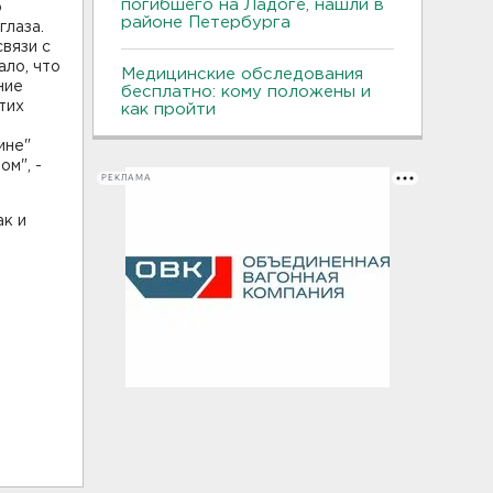
погибшего на Ладоге, нашли в
ю
районе Петербурга
глаза.
связи с
ало, что
Медицинские обследования
ние
бесплатно: кому положены и
тих
как пройти
ине"
м", -
РЕКЛАМА
ак и