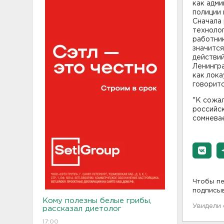
как адми
полиции 
Сначала 
технолог
работни
значится
действий
Ленингр
как лока
говорит
"К сожал
российск
сомневае
Чтобы пе
подписы
Кому полезны белые грибы,
Увидели
рассказал диетолог
17:00