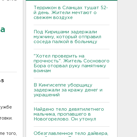
Террикон в Сланцах тушат 52-
й день. Жители мечтают о
свежем воздухе
на
Под Киришами задержали
мужчину, который отправил
соседа палкой в больницу
"Хотел проверить на
прочность". Житель Соснового
Бора оторвал руку памятнику
воинам
-5
В Кингисеппе уборщицу
задержали за кражу денег и
украшений
лужбе
Найдено тело девятилетнего
з
мальчика, пропавшего в
товки.
Новогорелово. Он утонул
Обезглавленное тело дайвера,
е того,