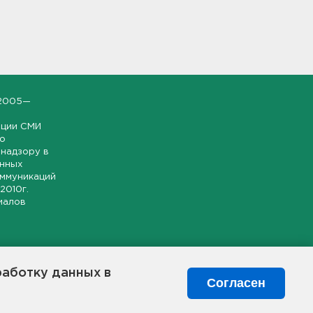
2005—
ации СМИ
но
надзору в
онных
оммуникаций
 2010г.
иалов
ской и
гионе.
работку данных в
я свободного
Согласен