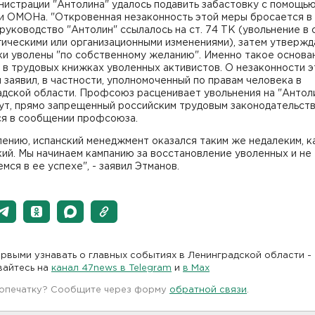
нистрации "Антолина" удалось подавить забастовку с помощь
и ОМОНа. "Откровенная незаконность этой меры бросается в 
руководство "Антолин" ссылалось на ст. 74 ТК (увольнение в 
ическими или организационными изменениями), затем утвержд
ки уволены "по собственному желанию". Именно такое основа
 в трудовых книжках уволенных активистов. О незаконности э
 заявил, в частности, уполномоченный по правам человека в
адской области. Профсоюз расценивает увольнения на "Антол
ут, прямо запрещенный российским трудовым законодательство
ся в сообщении профсоюза.
ению, испанский менеджмент оказался таким же недалеким, к
ий. Мы начинаем кампанию за восстановление уволенных и не
мся в ее успехе", - заявил Этманов.
рвыми узнавать о главных событиях в Ленинградской области -
вайтесь на
канал 47news в Telegram
и
в Maх
 опечатку? Сообщите через форму
обратной связи
.