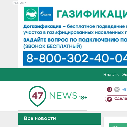
РЕКЛАМА
Власть
Э
18+
Сдела
Все новости