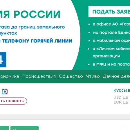
кономика
Происшествия
Общество
Чтиво
Дачное дел
Курсы 
USD ЦБ
ть новость
EUR ЦБ