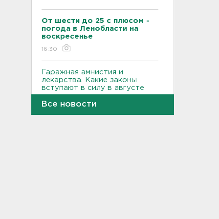
От шести до 25 с плюсом -
погода в Ленобласти на
воскресенье
16:30
Гаражная амнистия и
лекарства. Какие законы
вступают в силу в августе
16:00
Все новости
В Белгородской области при
атаке БПЛА ранены трое, на
Ильском НПЗ число
пострадавших выросло до
шести
15:37
Мужчину с яхты у острова
Сескар эвакуировали
вертолетом
15:12