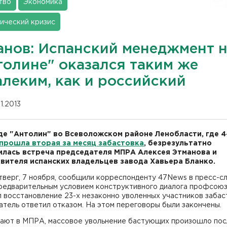
тво
Экономика
ический кризис
анов: Испанский менеджмент 
толине" оказался таким же
алеким, как и российский
11.2013
де "Антолин" во Всеволожском районе Ленобласти, где 4
прошла вторая за месяц забастовка
, безрезультатно
лась встреча председателя МПРА Алексея Этманова и
вителя испанских владельцев завода Хавьера Бланко.
тверг, 7 ноября, сообщили корреспонденту 47News в пресс-с
редварительным условием конструктивного диалога профсою
 восстановление 23-х незаконно уволенных участников забас
тель ответил отказом. На этом переговоры были закончены.
тают в МПРА, массовое увольнение бастующих произошло посл