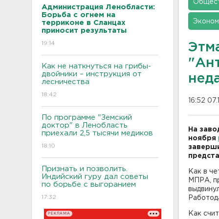
Общес
Администрация Ленобласти:
Борьба с огнем на
Эконом
терриконе в Сланцах
приносит результаты
19:14
Этм
"Ан
Как не наткнуться на грибы-
двойники – инструкция от
нед
лесничества
18:42
16:52 07.
По программе "Земский
доктор" в Ленобласть
На заво
приехали 2,5 тысячи медиков
ноября
18:10
заверши
предста
Признать и позволить.
Как в че
Индийский гуру дал советы
МПРА, п
по борьбе с выгоранием
выдвинул
17:32
Работода
Как счи
РЕКЛАМА