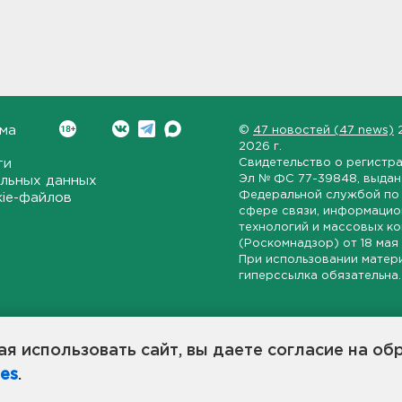
ма
©
47 новостей (47 news)
2026 г.
ти
Свидетельство о регистр
Эл № ФС 77-39848
, выда
льных данных
Федеральной службой по 
kie-файлов
сфере связи, информаци
технологий и массовых к
(Роскомнадзор) от
18 мая
При использовании матер
гиперссылка обязательна.
ет-издание, направленное на всестороннее освещение политиче
ской области, экономической и инвестиционной активности в ре
я использовать сайт, вы даете согласие на об
7 новостей» станет популярной и конструктивной площадкой дл
es
.
оисходят в 47-м регионе России.