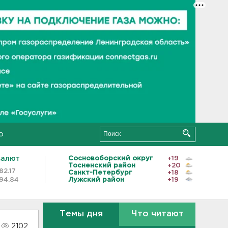
о
валют
Сосновоборский округ
+19
Тосненский район
+20
82.17
Санкт-Петербург
+18
94.84
Лужский район
+19
Темы дня
Что читают
2102