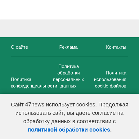
О сайте
Реклама
Контакты
Политика
обработки
Политика
Политика
персональных
использования
конфиденциальности
данных
cookie-файлов
Сайт 47news использует cookies. Продолжая
использовать сайт, вы даете согласие на
©
47 новостей (47 news)
2005 — 2026 г.
обработку данных в соответствии с
Свидетельство о регистрации СМИ Эл № ФС 77-39848, выдано
Федеральной службой по надзору в сфере связи,
.
политикой обработки cookies
информационных технологий и массовых коммуникаций
(Роскомнадзор) от 18 мая 2010г.