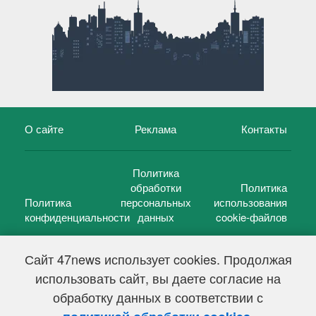
О сайте
Реклама
Контакты
Политика
обработки
Политика
Политика
персональных
использования
конфиденциальности
данных
cookie-файлов
Сайт 47news использует cookies. Продолжая
использовать сайт, вы даете согласие на
©
47 новостей (47 news)
2005 — 2026 г.
обработку данных в соответствии с
Свидетельство о регистрации СМИ Эл № ФС 77-39848, выдано
Федеральной службой по надзору в сфере связи,