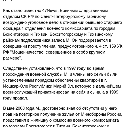
Как стало известно 47News, Военным следственным
отделом СК РФ по Санкт-Петербургскому гарнизону
возбуждено уголовное дело в отношении бывшего старшего
офицера 1 отделения военного комиссариата по городам
Бокситогорск и Тихвин, Бокситогорскому и Тихвинскому
районам подполковника запаса М. Он подозревается в
совершении преступления, предусмотренного ч. 4 ст. 159 УК
РФ "Мошенничество, совершенное в особо крупном
размере".
Следствием установлено, что в 1997 году во время
прохождения военной службы М. и члены его семьи были
установленным порядком обеспечены квартирой в г.
Йошкар-Оле Республики Марий Эл, которую в дальнейшем
военнослужащий приватизировал на себя и сына, а в 1999
году продал.
В мае 2008 года М., достоверно зная об отсутствии у него
прав на повторное получение жилья от Минобороны России,
представил в жилищную комиссию военного комиссариата
по городам Бокситогорск и Тихвин, Бокситогорскому и