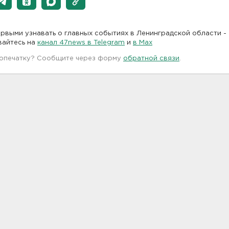
рвыми узнавать о главных событиях в Ленинградской области -
вайтесь на
канал 47news в Telegram
и
в Maх
 опечатку? Сообщите через форму
обратной связи
.