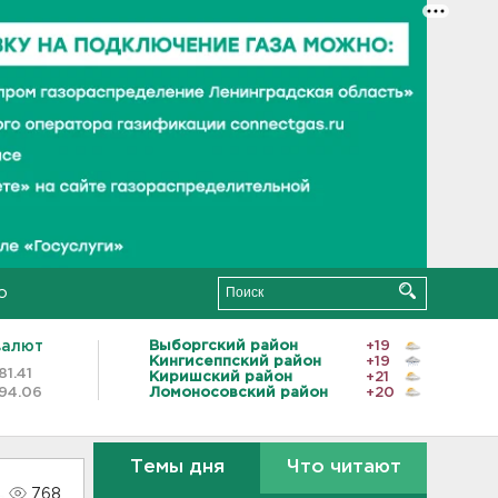
о
валют
Выборгский район
+19
Кингисеппский район
+19
81.41
Киришский район
+21
94.06
Ломоносовский район
+20
Темы дня
Что читают
768