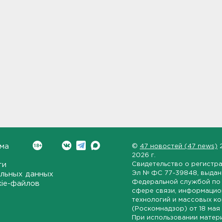
ма
©
47 новостей (47 news)
2026 г.
ти
Свидетельство о регистр
Эл № ФС 77-39848
, выда
льных данных
Федеральной службой по 
kie-файлов
сфере связи, информаци
технологий и массовых к
(Роскомнадзор) от
18 мая
При использовании матер