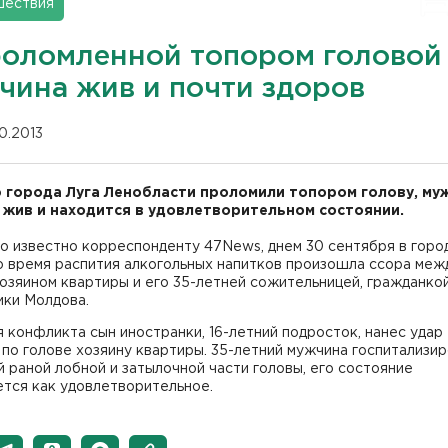
шествия
роломленной топором головой
чина жив и почти здоров
10.2013
города Луга Ленобласти проломили топором голову, му
 жив и находится в удовлетворительном состоянии.
о известно корреспонденту 47News, днем 30 сентября в горо
о время распития алкогольных напитков произошла ссора меж
озяином квартиры и его 35-летней сожительницей, гражданко
ики Молдова.
 конфликта сын иностранки, 16-летний подросток, нанес удар
по голове хозяину квартиры. 35-летний мужчина госпитализир
 раной лобной и затылочной части головы, его состояние
ется как удовлетворительное.