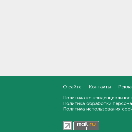
18:58
Задерживаются "Сапсаны" из
Москвы в Петербург
18:37
Мобильный медпункт приедет
проверять здоровье жителей
Соснового Бора
18:18
Врач дала рекомендации для
родителей с детьми - как
пережить жару
О сайте
Контакты
Рекла
17:59
Политика конфиденциальнос
Политика обработки персона
В Подмосковье с помощью ИИ
Политика использования coo
впервые выписали штраф за
борщевик
17:38