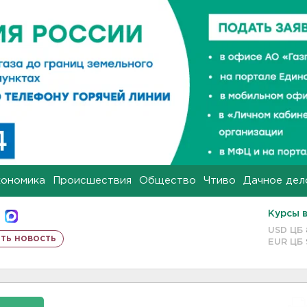
кономика
Происшествия
Общество
Чтиво
Дачное дел
Курсы 
USD ЦБ
ть новость
EUR ЦБ