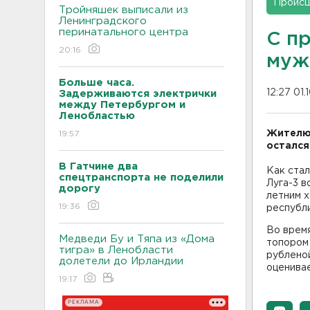
Проис
Тройняшек выписали из
Ленинградского
перинатального центра
С п
20:16
муж
Больше часа.
12:27 01.
Задерживаются электрички
между Петербургом и
Ленобластью
Жителю 
19:57
остался
В Гатчине два
Как стал
спецтранспорта не поделили
Луга-3 в
дорогу
летним х
19:36
республ
Во время
Медведи Бу и Тяпа из «Дома
топором 
тигра» в Ленобласти
рубленой
долетели до Ирландии
оценива
19:17
РЕКЛАМА