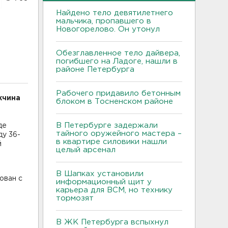
Найдено тело девятилетнего
мальчика, пропавшего в
Новогорелово. Он утонул
Обезглавленное тело дайвера,
погибшего на Ладоге, нашли в
районе Петербурга
Рабочего придавило бетонным
жчина
блоком в Тосненском районе
В Петербурге задержали
де
тайного оружейного мастера –
ду 36-
в квартире силовики нашли
й
целый арсенал
В Шапках установили
ован с
информационный щит у
карьера для ВСМ, но технику
тормозят
В ЖК Петербурга вспыхнул