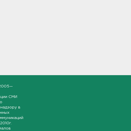
2005—
ации СМИ
но
надзору в
онных
оммуникаций
 2010г.
иалов