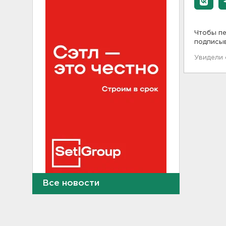
Чтобы пе
подписы
Увидели
Все новости
Больше десятка человек
утонули в Ленобласти за
июль