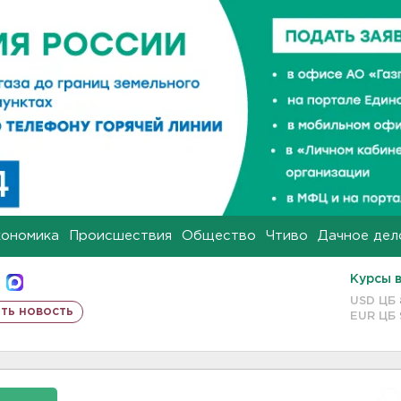
кономика
Происшествия
Общество
Чтиво
Дачное дел
Курсы 
USD ЦБ
ть новость
EUR ЦБ