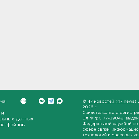
ма
©
47 новостей (47 news)
2026 г.
ти
Свидетельство о регистр
Эл № ФС 77-39848
, выда
льных данных
Федеральной службой по 
kie-файлов
сфере связи, информаци
технологий и массовых к