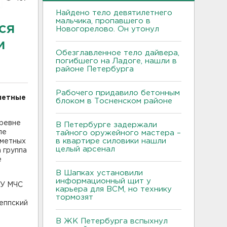
Найдено тело девятилетнего
мальчика, пропавшего в
ся
Новогорелово. Он утонул
и
Обезглавленное тело дайвера,
погибшего на Ладоге, нашли в
районе Петербурга
Рабочего придавило бетонным
метные
блоком в Тосненском районе
еревне
В Петербурге задержали
ле
тайного оружейного мастера –
в квартире силовики нашли
ометных
целый арсенал
 группа
е
В Шапках установили
информационный щит у
ГУ МЧС
карьера для ВСМ, но технику
тормозят
еппский
В ЖК Петербурга вспыхнул