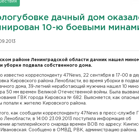
шествия
ологубовке дачный дом оказал
инирован 10-ю боевыми минам
.09.2013
ском районе Ленинградской области дачник нашел мино
и уборке подвала собственного дома.
о известно корреспонденту 47News, 22 сентября в 17-00 в д
вка Кировского района Ленобласти, во время уборки в подва
дачного дома, 39-летний неработающий мужчина нашел 10 мин
ра 50 мм времен Великой Отечественной войны. Была вызвана
рования ГВК города Кировска № 682. Выясняется, как опасны
ы попали к жителю Кировского района.
того, как сообщили корреспонденту 47News в пресс-службе 
о Ленобласти, в 14:00 23.09.2013 поступила информация об
ении артиллерийского снаряда времен ВОВ по адресу: Кингис
. Ивановская. Сообщено в ОМВД, РВК, администрацию района.