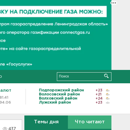
о
валют
Подпорожский район
+23
Волосовский район
+21
81.41
Волховский район
+24
94.06
Лужский район
+23
Темы дня
Что читают
437