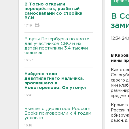
Проис
В Тосно открыли
перекрёсток, разбитый
самосвалами со стройки
В С
ВСМ
зам
17:19
12:34 24
В вузы Петербурга по квоте
для участников СВО и их
детей поступили 3,4 тысячи
человек
В Киров
16:57
мины пр
Как стал
Найдено тело
Сологубо
девятилетнего мальчика,
своего 
пропавшего в
мин клиб
Новогорелово. Он утонул
размини
16:41
предмет
Кроме э
Бывшего директора Popcorn
России п
Books приговорили к 4 годам
обнаруж
условно
район, д
16:16