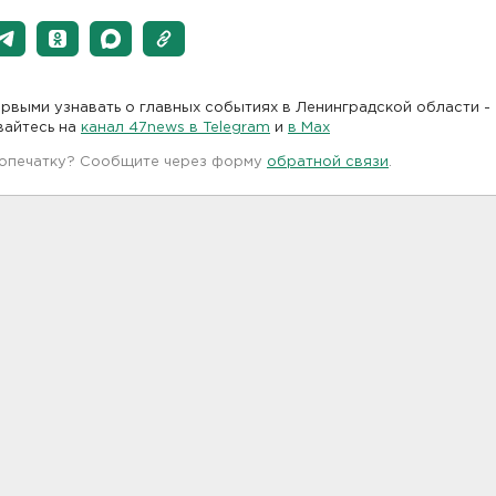
рвыми узнавать о главных событиях в Ленинградской области -
вайтесь на
канал 47news в Telegram
и
в Maх
 опечатку? Сообщите через форму
обратной связи
.