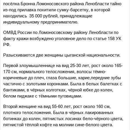
посёлка Бронна Ломоносовского района Ленобласти тайно
из-под прилавка похитили сумку-барсетку, в которой
находились 35 000 рублей, принадлежащие
индивидуальному предпринимателю.
ОМВД России по Ломоносовскому району Ленобласти по
факту кражи возбуждено уголовное дело по статье 158 УК
РФ.
Разыскиваются две женщины цыганской национальности.
Первой злоумышленнице на вид 25-30 лет, рост около 165-
170 см, нормального телосложения, волосы тёмно-
коричневые до плеч, глаза большие, карие,передние зубы
частично с золотыми коронками. Была в белых балетках с
бантиками, в чёрных колготках, чёрной юбке до колен,
белом пиджаке с тёмными пуговицами.
Второй женщине на вид 55-60 лет, рост около 160 см,
плотного телосложения. Была в чёрных лакированных
ботинках до колен, пятнистых лосинах бело-чёрного цвета,
пятнистой тёплой кофте на молнии сине-белого цвета.