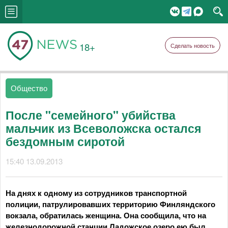
18+
Сделать новость
Общество
После "семейного" убийства
мальчик из Всеволожска остался
бездомным сиротой
15:40 13.09.2013
На днях к одному из сотрудников транспортной
полиции, патрулировавших территорию Финляндского
вокзала, обратилась женщина. Она сообщила, что на
железнодорожной станции Ладожское озеро ею был