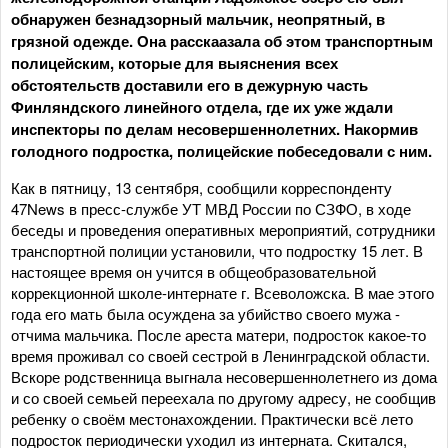
обнаружен безнадзорный мальчик, неопрятный, в
грязной одежде. Она расскаазала об этом транспортным
полицейским, которые для выяснения всех
обстоятельств доставили его в дежурную часть
Финляндского линейного отдела, где их уже ждали
инспекторы по делам несовершеннолетних. Накормив
голодного подростка, полицейские побеседовали с ним.
Как в пятницу, 13 сентября, сообщили корреспонденту
47News в пресс-службе УТ МВД России по СЗФО, в ходе
беседы и проведения оперативных мероприятий, сотрудники
транспортной полиции установили, что подростку 15 лет. В
настоящее время он учится в общеобразовательной
коррекционной школе-интернате г. Всеволожска. В мае этого
года его мать была осуждена за убийство своего мужа -
отчима мальчика. После ареста матери, подросток какое-то
время проживал со своей сестрой в Ленинградской области.
Вскоре родственница выгнала несовершеннолетнего из дома
и со своей семьей переехала по другому адресу, не сообщив
ребенку о своём местонахождении. Практически всё лето
подросток периодически уходил из интерната. Скитался,