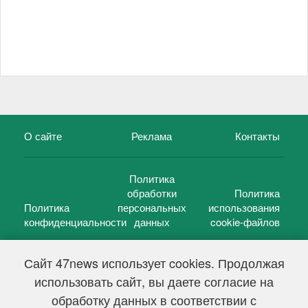
О сайте
Реклама
Контакты
Политика
обработки
Политика
Политика
персональных
использования
конфиденциальности
данных
cookie-файлов
Сайт 47news использует cookies. Продолжая
использовать сайт, вы даете согласие на
©
47 новостей (47 news)
2005 — 2026 г.
обработку данных в соответствии с
Свидетельство о регистрации СМИ Эл № ФС 77-39848, выдано