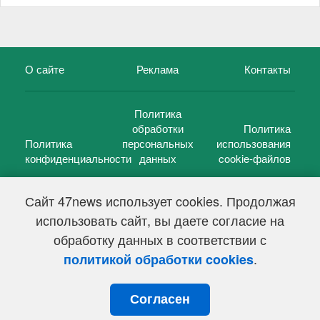
О сайте
Реклама
Контакты
Политика
обработки
Политика
Политика
персональных
использования
конфиденциальности
данных
cookie-файлов
Сайт 47news использует cookies. Продолжая
использовать сайт, вы даете согласие на
©
47 новостей (47 news)
2005 — 2026 г.
обработку данных в соответствии с
Свидетельство о регистрации СМИ Эл № ФС 77-39848, выдано
Федеральной службой по надзору в сфере связи,
.
политикой обработки cookies
информационных технологий и массовых коммуникаций
(Роскомнадзор) от 18 мая 2010г.
Согласен