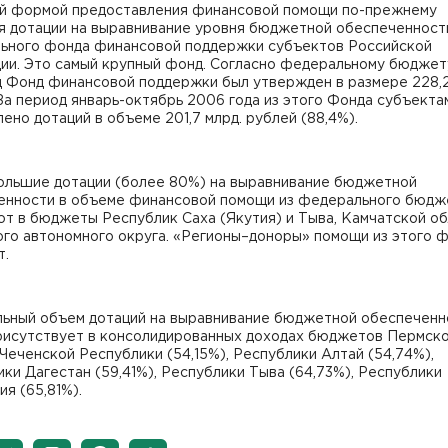
й формой предоставления финансовой помощи по-прежнему
я дотации на выравнивание уровня бюджетной обеспеченност
ьного фонда финансовой поддержки субъектов Российской
ии. Это самый крупный фонд. Согласно федеральному бюджет
д Фонд финансовой поддержки был утвержден в размере 228,2
За период январь-октябрь 2006 года из этого Фонда субъекта
ено дотаций в объеме 201,7 млрд. рублей (88,4%).
ольшие дотации (более 80%) на выравнивание бюджетной
енности в объеме финансовой помощи из федерального бюдж
т в бюджеты Республик Саха (Якутия) и Тыва, Камчатской об
го автономного округа. «Регионы–доноры» помощи из этого ф
т.
льный объем дотаций на выравнивание бюджетной обеспеченн
рисутствует в консолидированных доходах бюджетов Пермско
 Чеченской Республики (54,15%), Республики Алтай (54,74%),
ки Дагестан (59,41%), Республики Тыва (64,73%), Республики
я (65,81%).