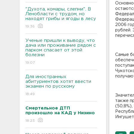
Основно
остаютс
"Духота, комары, слепни". В
Ленобласти с трудом, но
Федерал
находят грибы и ягоды в лесу
Федерац
2006 го
19:36
рублей. 
перечисл
Ученые пришли к выводу, что
дача или проживание рядом с
парком спасает от этой
болезни
Самые б
обеспеч
19:07
поступаю
Чукотско
получаю
Для иностранных
абитуриентов хотят ввести
экзамен по русскому
18:49
Значите
также п
(50,8%),
Смертельное ДТП
Республи
произошло на КАД у Низино
Ингушети
18:23