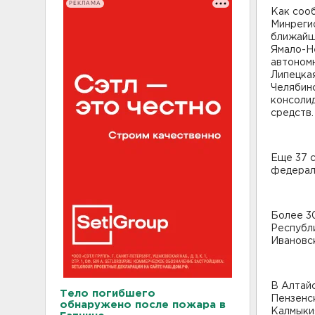
РЕКЛАМА
Как соо
Минрегио
ближайше
Ямало-Н
автономн
Липецкая
Челябинс
консоли
средств.
Еще 37 
федерал
Более 3
Республи
Ивановск
В Алтайс
Тело погибшего
Пензенск
обнаружено после пожара в
Калмыки