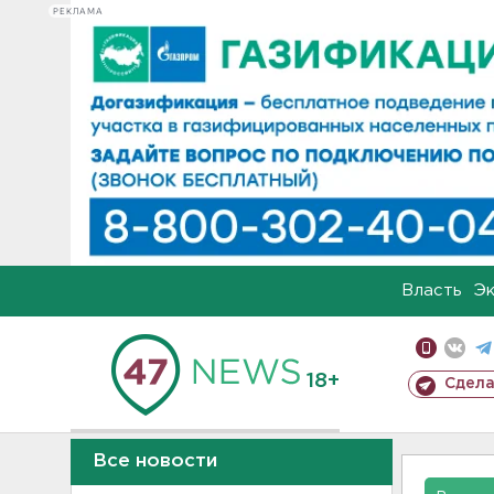
РЕКЛАМА
Власть
Э
18+
Сдела
Все новости