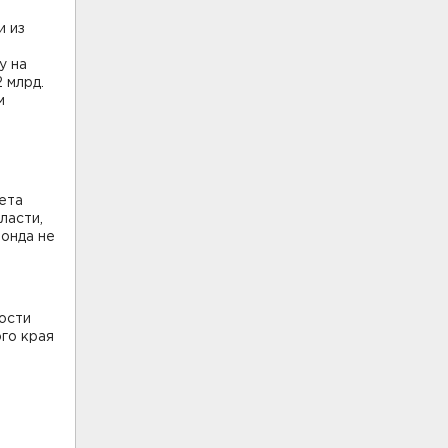
и из
у на
 млрд.
м
ета
ласти,
онда не
ости
го края