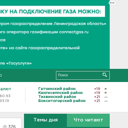
о
валют
Гатчинский район
+19
Кингисеппский район
+19
80.93
Тихвинский район
+21
93.19
Бокситогорский район
+21
Темы дня
Что читают
376