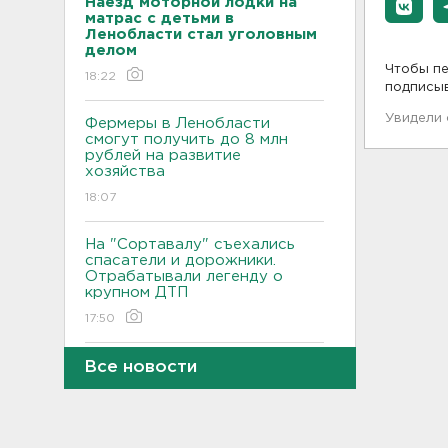
Наезд моторной лодки на
матрас с детьми в
Ленобласти стал уголовным
делом
Чтобы пе
18:22
подписы
Увидели
Фермеры в Ленобласти
смогут получить до 8 млн
рублей на развитие
хозяйства
18:07
На "Сортавалу" съехались
спасатели и дорожники.
Отрабатывали легенду о
крупном ДТП
17:50
В пятницу вузы публикуют
Все новости
списки. Ленобласть подвела
итоги приемной
кампании-2026
17:36