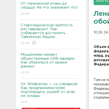
Власть
От панической атаки до
сердца. На что указывает пот
Лен
23:03
обой
Староладожскую крепость
реставрируют. Как
10:26 24
собираются достроить
Тайничную башню
22:30
Объем ф
федерал
Мошенники меняют
млрд. р
общественные USB-зарядки.
дохода
Как уберечься от кражи
Федера
данных
22:02
Тем не м
От Wildberries — со справкой.
показыва
Как предпринимателям
Федерац
подтвердить ущерб от атак
отношен
на склады
социальн
21:37