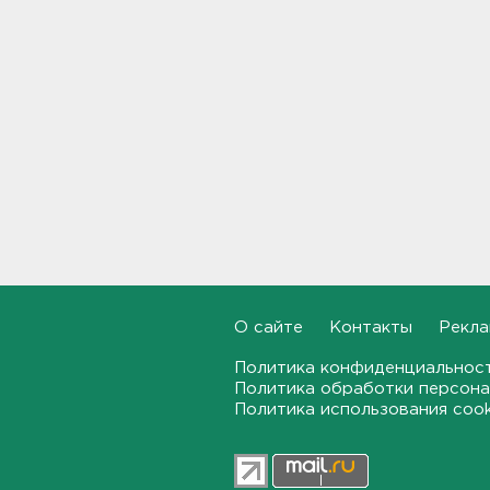
Руководителя ячейки
мормонов из Выборга
задержали за
финансирование ФБК*
17:21
В Сестрорецке бабахнуло в
гараже, а оказалось - в
нарколаборатории
17:20
Назначено первое заседание
по делу об убийстве 9-
летнего мальчика из
О сайте
Контакты
Рекла
Петербурга
Политика конфиденциальнос
17:04
Политика обработки персона
Политика использования coo
За неделю 1,3 тысячи
жителей Ленобласти и
Петербурга были атакованы
членистоногими вампирами