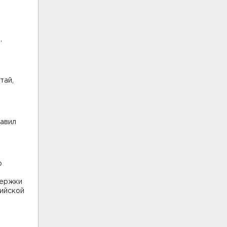
,
тай,
тавил
о
держки
ийской