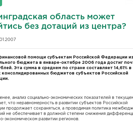
инградская область может
тись без дотаций из центра?
.01.2007
инансовой помощи субъектам Российской Федерации и
ьного бюджета в январе-октябре 2006 года достиг поч
ублей. Эта сумма в среднем по стране составляет 14,61% в
х консолидированных бюджетов субъектов Российской
ции.
енее, анализ социально-экономических показателей в текуще
ет, что неравномерность в развитии субъектов Российской
ии продолжает сохраняться, а проводимая политика межбюд
ий не обеспечивает в должной степени снижения дифференц
о-экономическом развитии регионов.