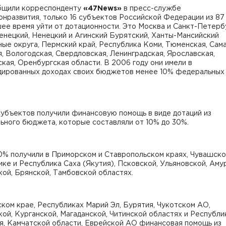
бщили корреспонденту
«47News»
в пресс-службе
нразвития, только 16 субъектов Российской Федерации из 87 
е время уйти от дотационности. Это Москва и Санкт-Петерб
енецкий, Ненецкий и Агинский Бурятский, Ханты-Мансийский
ые округа, Пермский край, Республика Коми, Тюменская, Сама
, Вологодская, Свердловская, Ленинградская, Ярославская,
кая, Оренбургская области. В 2006 году они имели в
дированных доходах своих бюджетов менее 10% федеральных
субъектов получили финансовую помощь в виде дотаций из
ьного бюджета, которые составляли от 10% до 30%.
0% получили в Приморском и Ставропольском краях, Чувашск
ке и Республика Саха (Якутия), Псковской, Ульяновской, Аму
ой, Брянской, Тамбовской областях.
ком крае, Республиках Марий Эл, Бурятия, Чукотском АО,
ой, Курганской, Магаданской, Читинской областях и Республи
я, Камчатской области, Еврейской АО финансовая помощь из