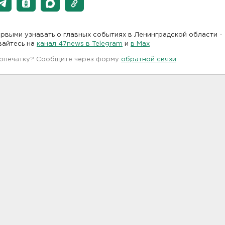
рвыми узнавать о главных событиях в Ленинградской области -
вайтесь на
канал 47news в Telegram
и
в Maх
 опечатку? Сообщите через форму
обратной связи
.