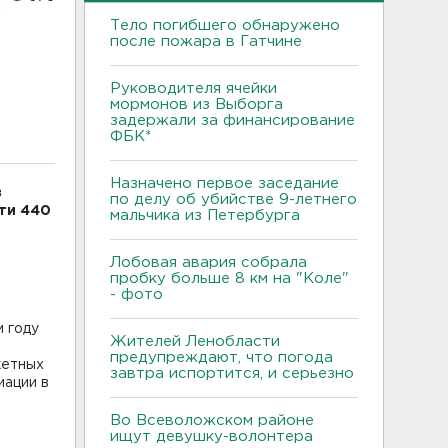
Тело погибшего обнаружено
после пожара в Гатчине
Руководителя ячейки
мормонов из Выборга
задержали за финансирование
ФБК*
Назначено первое заседание
з
по делу об убийстве 9-летнего
ти 440
мальчика из Петербурга
Лобовая авария собрала
пробку больше 8 км на "Коле"
- фото
м году
Жителей Ленобласти
предупреждают, что погода
жетных
завтра испортится, и серьезно
иации в
Во Всеволожском районе
ищут девушку-волонтера