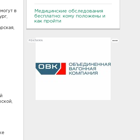
могут в
Медицинские обследования
бесплатно: кому положены и
ург,
как пройти
рская,
РЕКЛАМА
ой
рской,
ке