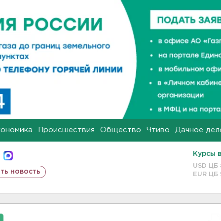
кономика
Происшествия
Общество
Чтиво
Дачное дел
Курсы 
USD ЦБ
ть новость
EUR ЦБ