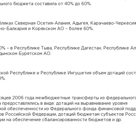
ьного бюджета составила от 40% до 60%.
бликах Северная Осетия-Алания, Адыгея, Карачаево-Черкесия
но-Балкария и Корякском АО – более 60%.
% – в Республике Тыва, Республике Дагестан, Республике Ал
дынском Бурятском АО.
ской Республике и Республике Ингушетия объем дотаций сос
0%.
есяцев 2006 года межбюджетные трансферты из федеральног
предоставлялись в виде: дотаций на выравнивание уровня
ой обеспеченности из Федерального фонда финансовой под
ов Российской Федерации, дотаций бюджетам субъектов Росс
ии на обеспечение сбалансированности бюджетов и др.