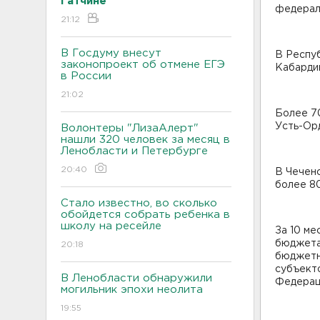
Гатчине
федерал
21:12
В Госдуму внесут
В Респу
законопроект об отмене ЕГЭ
Кабарди
в России
21:02
Более 70
Усть-Ор
Волонтеры "ЛизаАлерт"
нашли 320 человек за месяц в
Ленобласти и Петербурге
20:40
В Чечен
более 8
Стало известно, во сколько
обойдется собрать ребенка в
школу на ресейле
За 10 м
бюджета 
20:18
бюджетн
субъект
В Ленобласти обнаружили
Федерац
могильник эпохи неолита
19:55