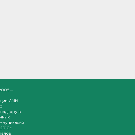
2005—
ации СМИ
но
надзору в
онных
оммуникаций
 2010г.
иалов