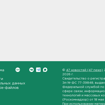
ма
©
47 новостей (47 news)
2026 г.
ти
Свидетельство о регистр
Эл № ФС 77-39848
, выда
льных данных
Федеральной службой по 
kie-файлов
сфере связи, информаци
технологий и массовых к
(Роскомнадзор) от
18 мая
При использовании матер