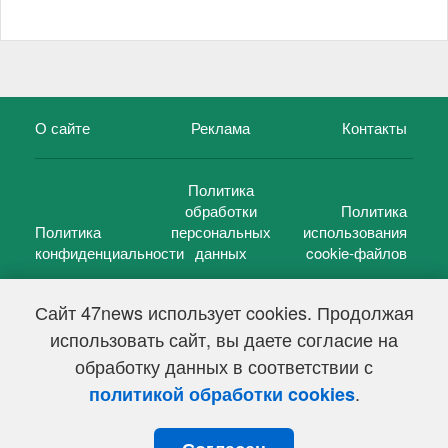
О сайте
Реклама
Контакты
Политика
обработки
Политика
Политика
персональных
использования
конфиденциальности
данных
cookie-файлов
Сайт 47news использует cookies. Продолжая
использовать сайт, вы даете согласие на
©
47 новостей (47 news)
2005 — 2026 г.
обработку данных в соответствии с
Свидетельство о регистрации СМИ Эл № ФС 77-39848, выдано
Федеральной службой по надзору в сфере связи,
.
политикой обработки cookies
информационных технологий и массовых коммуникаций
(Роскомнадзор) от 18 мая 2010г.